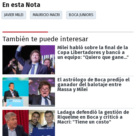
En esta Nota
JAVIER MILEI
MAURICIO MACRI
BOCA JUNIORS
También te puede interesar
Milei habló sobre la final de la
Copa Libertadores y bancó a
un equipo: "Quiero que gane..."
El astrólogo de Boca predijo el
ganador del balotaje entre
Massa y Milei
Ladaga defendió la gestión de
Riquelme en Boca y criticó a
Macri: "Tiene un costo"