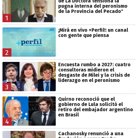
de La Doctora tensiona la
pugna interna del peronismo
de la Provincia del Pecado"
1
¡Mirá en vivo +Perfil!: un canal
con gente que piensa
2
Encuesta rumbo a 2027: cuatro
consultoras midieron el
desgaste de Milei y la crisis de
liderazgo en el peronismo
3
Quirno reconoció que el
gobierno de Lula solicitó el
retiro del embajador argentino
en Brasil
4
Cachanosky renunció a una