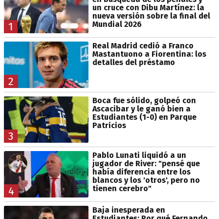
un cruce con Dibu Martínez: la
nueva versión sobre la final del
Mundial 2026
1
Real Madrid cedió a Franco
Mastantuono a Fiorentina: los
detalles del préstamo
2
Boca fue sólido, golpeó con
Ascacibar y le ganó bien a
Estudiantes (1-0) en Parque
Patricios
3
Pablo Lunati liquidó a un
jugador de River: "pensé que
había diferencia entre los
blancos y los 'otros', pero no
tienen cerebro"
4
Baja inesperada en
Estudiantes: Por qué Fernando