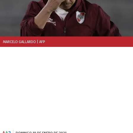
MARCELO GALLARDO
| AFP
4
4
2