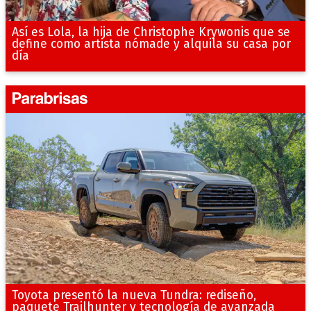
Así es Lola, la hija de Christophe Krywonis que se
define como artista nómade y alquila su casa por
día
Toyota presentó la nueva Tundra: rediseño,
paquete Trailhunter y tecnología de avanzada