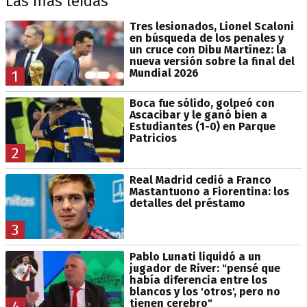
Las más leídas
Tres lesionados, Lionel Scaloni
en búsqueda de los penales y
un cruce con Dibu Martínez: la
nueva versión sobre la final del
Mundial 2026
1
Boca fue sólido, golpeó con
Ascacibar y le ganó bien a
Estudiantes (1-0) en Parque
Patricios
2
Real Madrid cedió a Franco
Mastantuono a Fiorentina: los
detalles del préstamo
3
Pablo Lunati liquidó a un
jugador de River: "pensé que
había diferencia entre los
blancos y los 'otros', pero no
tienen cerebro"
4