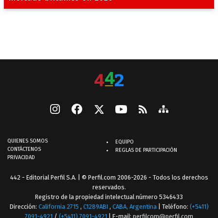
QUIENES SOMOS
EQUIPO
CONTÁCTENOS
REGLAS DE PARTICIPACIÓN
PRIVACIDAD
442 - Editorial Perfil S.A.
| © Perfil.com 2006-2026 - Todos los derechos
reservados.
Registro de la propiedad intelectual número 5346433
Dirección:
California 2715
,
C1289ABI
,
CABA, Argentina
| Teléfono:
(+5411)
7091-4921
/
(+5411) 7091-4921
| E-mail:
perfilcom@perfil.com