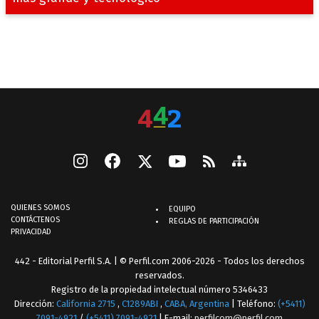
QUIENES SOMOS
EQUIPO
CONTÁCTENOS
REGLAS DE PARTICIPACIÓN
PRIVACIDAD
442 - Editorial Perfil S.A.
| © Perfil.com 2006-2026 - Todos los derechos
reservados.
Registro de la propiedad intelectual número 5346433
Dirección:
California 2715
,
C1289ABI
,
CABA, Argentina
| Teléfono:
(+5411)
7091-4921
/
(+5411) 7091-4921
| E-mail:
perfilcom@perfil.com