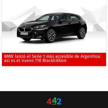
BMW lanzó el Serie 1 más accesible de Argentina:
así es el nuevo 118 BlackEdition