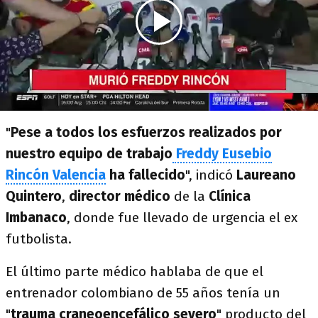
"
Pese a todos los esfuerzos realizados por
nuestro equipo de trabajo
Freddy Eusebio
Rincón Valencia
ha fallecido
", indicó
Laureano
Quintero
,
director médico
de la
Clínica
Imbanaco
, donde fue llevado de urgencia el ex
futbolista.
El último parte médico hablaba de que el
entrenador colombiano de 55 años tenía un
"
trauma craneoencefálico severo
" producto del