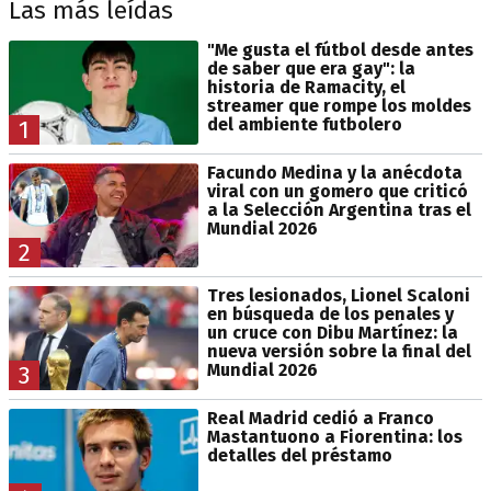
Las más leídas
"Me gusta el fútbol desde antes
de saber que era gay": la
historia de Ramacity, el
streamer que rompe los moldes
del ambiente futbolero
1
Facundo Medina y la anécdota
viral con un gomero que criticó
a la Selección Argentina tras el
Mundial 2026
2
Tres lesionados, Lionel Scaloni
en búsqueda de los penales y
un cruce con Dibu Martínez: la
nueva versión sobre la final del
Mundial 2026
3
Real Madrid cedió a Franco
Mastantuono a Fiorentina: los
detalles del préstamo