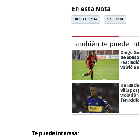
En esta Nota
DIEGO GARCÍA
NACIONAL
También te puede in
Diego Ga
de abuso
rescindió
volvió a 
Denuncia
Villa por
violación
femicidi