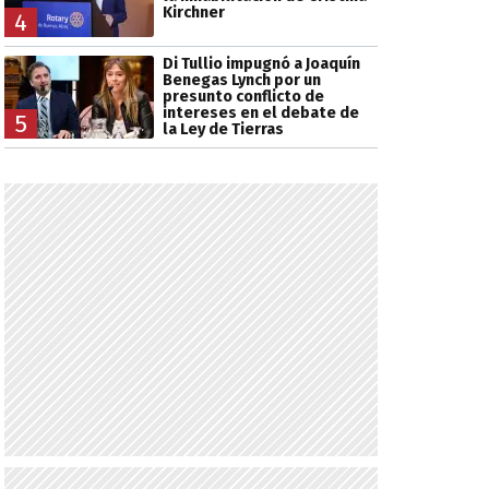
Kirchner
4
Di Tullio impugnó a Joaquín
Benegas Lynch por un
presunto conflicto de
intereses en el debate de
5
la Ley de Tierras