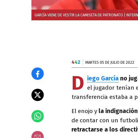
GARCÍA VIENE DE VESTIR LA CAMISETA DE PATRONATO
| INTER
4
4
2
MARTES 05 DE JULIO DE 2022
D
iego García
no jug
el jugador tenían 
transferencia estaba a 
El enojo y
la indignación
de contar con un futbol
retractarse a los direct