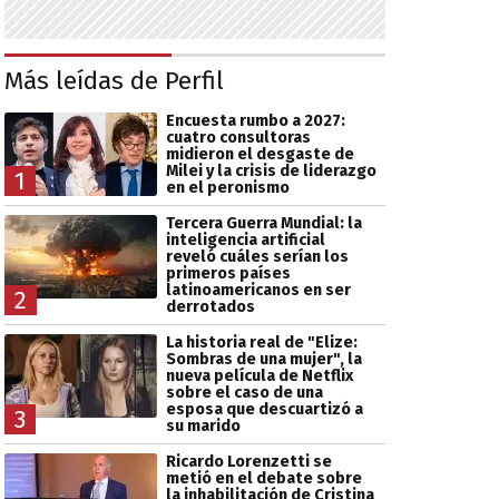
Más leídas de Perfil
Encuesta rumbo a 2027:
cuatro consultoras
midieron el desgaste de
Milei y la crisis de liderazgo
1
en el peronismo
Tercera Guerra Mundial: la
inteligencia artificial
reveló cuáles serían los
primeros países
latinoamericanos en ser
2
derrotados
La historia real de "Elize:
Sombras de una mujer", la
nueva película de Netflix
sobre el caso de una
esposa que descuartizó a
3
su marido
Ricardo Lorenzetti se
metió en el debate sobre
la inhabilitación de Cristina