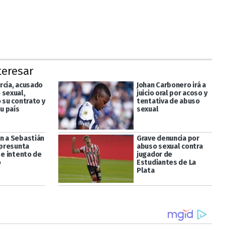
teresar
rcía, acusado
Johan Carbonero irá a
 sexual,
juicio oral por acoso y
 su contrato y
tentativa de abuso
su país
sexual
n a Sebastián
Grave denuncia por
 presunta
abuso sexual contra
 e intento de
jugador de
o
Estudiantes de La
Plata