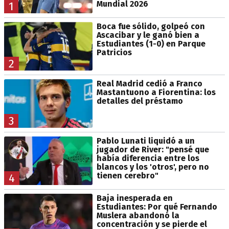
Mundial 2026
1
Boca fue sólido, golpeó con
Ascacibar y le ganó bien a
Estudiantes (1-0) en Parque
Patricios
2
Real Madrid cedió a Franco
Mastantuono a Fiorentina: los
detalles del préstamo
3
Pablo Lunati liquidó a un
jugador de River: "pensé que
había diferencia entre los
blancos y los 'otros', pero no
tienen cerebro"
4
Baja inesperada en
Estudiantes: Por qué Fernando
Muslera abandonó la
concentración y se pierde el