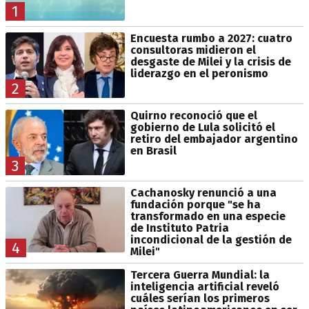
1
Encuesta rumbo a 2027: cuatro
consultoras midieron el
desgaste de Milei y la crisis de
liderazgo en el peronismo
2
Quirno reconoció que el
gobierno de Lula solicitó el
retiro del embajador argentino
en Brasil
3
Cachanosky renunció a una
fundación porque "se ha
transformado en una especie
de Instituto Patria
incondicional de la gestión de
4
Milei"
Tercera Guerra Mundial: la
inteligencia artificial reveló
cuáles serían los primeros