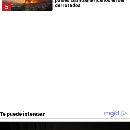
países latinoamericanos en ser
derrotados
5