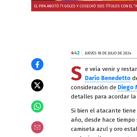
EL PIPA ANOTÓ 71 GOLES Y COSECHÓ SEIS TÍTULOS CON EL "X
4
4
2
JUEVES 18 DE JULIO DE 2024
S
e veía venir y rest
Darío Benedetto
de
consideración de
Diego 
detalles para acordar la
Si bien el atacante tiene
año, desde hace tiempo 
camiseta azul y oro est