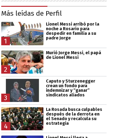
Más leídas de Perfil
Lionel Messi arribó por la
noche a Rosario para
despedir en familia a su
padre Jorge
1
Murió Jorge Messi, el papá
de Lionel Messi
2
Caputo y Sturzenegger
crean un fondo para
indemnizar y “ganar”
sindicatos aliados
3
La Rosada busca culpables
después de la derrota en
el Senado y recalcula su
estrategia
4
Lionel Messi llega a