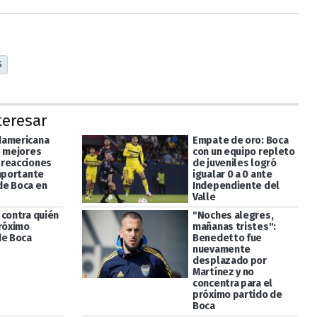
S
teresar
damericana
Empate de oro: Boca
s mejores
con un equipo repleto
reacciones
de juveniles logró
importante
igualar 0 a 0 ante
e Boca en
Independiente del
Valle
 contra quién
"Noches alegres,
próximo
mañanas tristes":
de Boca
Benedetto fue
nuevamente
desplazado por
Martínez y no
concentra para el
próximo partido de
Boca