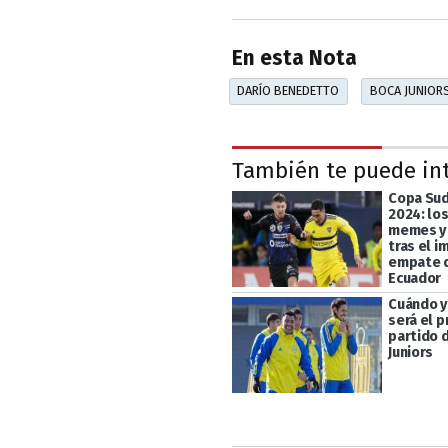
En esta Nota
DARÍO BENEDETTO
BOCA JUNIOR
También te puede in
Copa Su
2024: lo
memes y 
tras el 
empate d
Ecuador
Cuándo y
será el 
partido 
Juniors