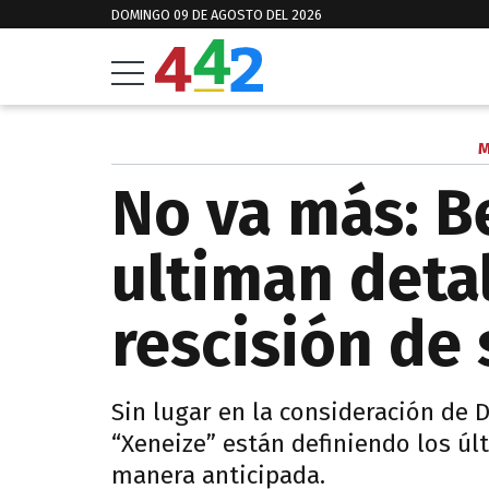
DOMINGO 09 DE AGOSTO DEL 2026
M
No va más: B
ultiman detal
rescisión de 
Sin lugar en la consideración de D
“Xeneize” están definiendo los úl
manera anticipada.