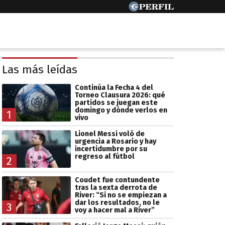
Las más leídas
Continúa la Fecha 4 del
Torneo Clausura 2026: qué
partidos se juegan este
domingo y dónde verlos en
1
vivo
Lionel Messi voló de
urgencia a Rosario y hay
incertidumbre por su
regreso al fútbol
2
Coudet fue contundente
tras la sexta derrota de
River: “Si no se empiezan a
dar los resultados, no le
3
voy a hacer mal a River”