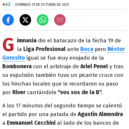
4
4
2
DOMINGO 31 DE OCTUBRE DE 2021
G
imnasia
dio el batacazo de la fecha 19 de
la
Liga Profesional
ante
Boca
pero
Néstor
Gorosito
igual se fue muy enojado de la
Bombonera
con el arbitraje de
Ariel Penel
y tras
su expulsión también tuvo un picante cruce con
los hinchas locales que le recordaron su paso
por
River
cantándole
"vos sos de la B".
A los 17 minutos del segundo tiempo se calentó
el partido por una patada de
Agustín Almendra
a
Emmanuel Cecchini
al lado de los bancos de