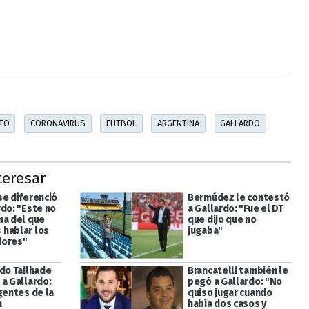
TO
CORONAVIRUS
FUTBOL
ARGENTINA
GALLARDO
teresar
se diferenció
Bermúdez le contestó
rdo: "Este no
a Gallardo: "Fue el DT
ma del que
que dijo que no
hablar los
jugaba"
dores"
ado Tailhade
Brancatelli también le
 a Gallardo:
pegó a Gallardo: "No
gentes de la
quiso jugar cuando
n
había dos casos y