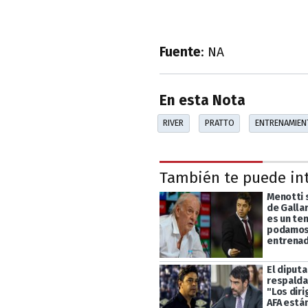
Fuente
: NA
En esta Nota
RIVER
PRATTO
ENTRENAMIEN
También te puede in
Menotti 
de Galla
es un te
podamos 
entrena
El diput
respalda
"Los diri
AFA está