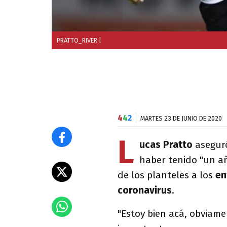
PRATTO_RIVER
|
4
4
2
MARTES 23 DE JUNIO DE 2020
L
ucas Pratto
aseguró
haber tenido "un añ
de los planteles a los
en
coronavirus
.
"Estoy bien acá, obviame