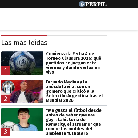
Las más leídas
Comienza la Fecha 4 del
Torneo Clausura 2026: qué
partidos se juegan este
viernes y dónde verlos en
1
vivo
Facundo Medina y la
anécdota viral con un
gomero que criticó a la
Selección Argentina tras el
2
Mundial 2026
"Me gusta el fútbol desde
antes de saber que era
gay": la historia de
Ramacity, el streamer que
rompe los moldes del
3
ambiente futbolero