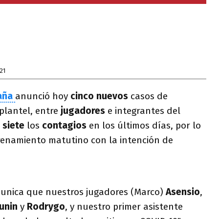
21
paña
anunció hoy
cinco nuevos
casos de
plantel, entre
jugadores
e integrantes del
n
siete
los
contagios
en los últimos días, por lo
renamiento matutino con la intención de
munica que nuestros jugadores (Marco)
Asensio
,
unin
y
Rodrygo
, y nuestro primer asistente