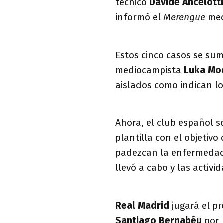
técnico
Davide Ancelott
informó el
Merengue
med
Estos cinco casos se su
mediocampista
Luka Mo
aislados como indican lo
Ahora, el club español s
plantilla con el objetivo
padezcan la enfermedad,
llevó a cabo y las activi
Real Madrid
jugará el 
Santiago Bernabéu
por 