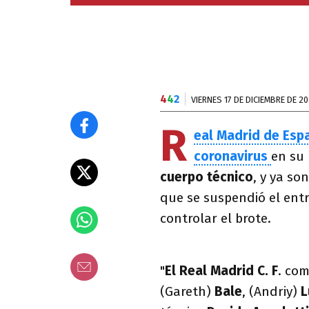
4
4
2
VIERNES 17 DE DICIEMBRE DE 20
R
eal Madrid de Es
coronavirus
en su 
cuerpo técnico
, y ya so
que se suspendió el ent
controlar el brote.
"
El Real Madrid C. F
. co
(Gareth)
Bale
, (Andriy)
L