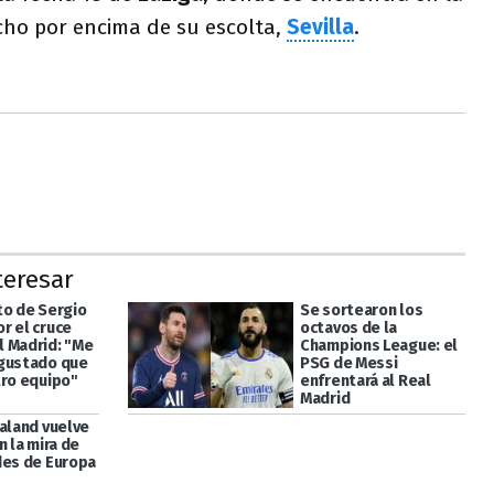
cho por encima de su escolta,
Sevilla
.
teresar
to de Sergio
Se sortearon los
r el cruce
octavos de la
 Madrid: "Me
Champions League: el
gustado que
PSG de Messi
tro equipo"
enfrentará al Real
Madrid
aaland vuelve
n la mira de
des de Europa