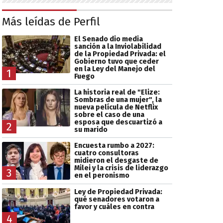
Más leídas de Perfil
El Senado dio media
sanción a la Inviolabilidad
de la Propiedad Privada: el
Gobierno tuvo que ceder
en la Ley del Manejo del
1
Fuego
La historia real de "Elize:
Sombras de una mujer", la
nueva película de Netflix
sobre el caso de una
esposa que descuartizó a
2
su marido
Encuesta rumbo a 2027:
cuatro consultoras
midieron el desgaste de
Milei y la crisis de liderazgo
3
en el peronismo
Ley de Propiedad Privada:
qué senadores votaron a
favor y cuáles en contra
4