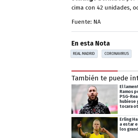
cima con 42 unidades, o
Fuente: NA
En esta Nota
REAL MADRID
CORONAVIRUS
También te puede in
El lamen
Ramos po
PSG-Real
hubiese 
tocara o
Erling H
a estar e
los gran