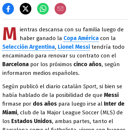
M
ientras descansa con su familia luego de
haber ganado la
Copa América
con la
Selección Argentina
,
Lionel Messi
tendría todo
encaminado para renovar su contrato con el
Barcelona
por los próximos
cinco años
, según
informaron medios españoles.
Según publicó el diario catalán
Sport
, si bien se
había hablado de la posibilidad de que
Messi
firmase por
dos años
para luego irse al
Inter de
Miami
, club de la Major League Soccer (MLS) de
los
Estados Unidos
, ambas partes, tanto el
Barcelona como el futbolista, vieron con buenos