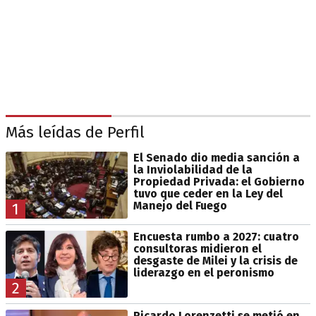
Más leídas de Perfil
El Senado dio media sanción a
la Inviolabilidad de la
Propiedad Privada: el Gobierno
tuvo que ceder en la Ley del
Manejo del Fuego
1
Encuesta rumbo a 2027: cuatro
consultoras midieron el
desgaste de Milei y la crisis de
liderazgo en el peronismo
2
Ricardo Lorenzetti se metió en