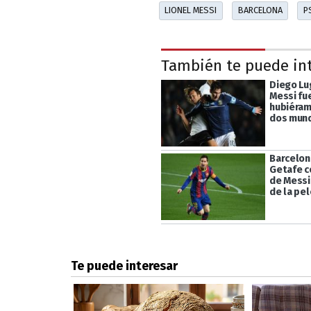
LIONEL MESSI
BARCELONA
P
También te puede in
Diego Lu
Messi fu
hubiéra
dos mund
Barcelon
Getafe c
de Messi 
de la pe