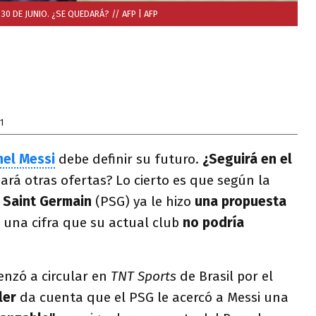
30 DE JUNIO. ¿SE QUEDARÁ? // AFP
| AFP
1
nel Messi
debe definir su futuro.
¿Seguirá en el
rá otras ofertas? Lo cierto es que según la
s Saint Germain
(PSG) ya le hizo
una propuesta
 una cifra que su actual club
no podría
nzó a circular en
TNT Sports
de Brasil por el
ler
da cuenta que el PSG le acercó a Messi una