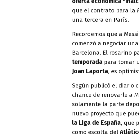
oferta económica
"inal
que el contrato para la
una tercera en París.
Recordemos que a Messi s
comenzó a negociar una p
Barcelona. El rosarino p
temporada
para tomar un
Joan Laporta
, es optimi
Según publicó el diario 
chance de renovarle a Me
solamente la parte depo
nuevo proyecto que pued
la Liga de España
, que 
como escolta del
Atlétic