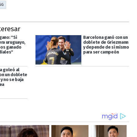
SG
teresar
gano: "Si
Barcelona ganó con un
era uruguayo,
doblete de Griezmann
mos ganado
y depende de sí mismo
iales"
para ser campeón
a goleó al
on un doblete
y no se baja
lea