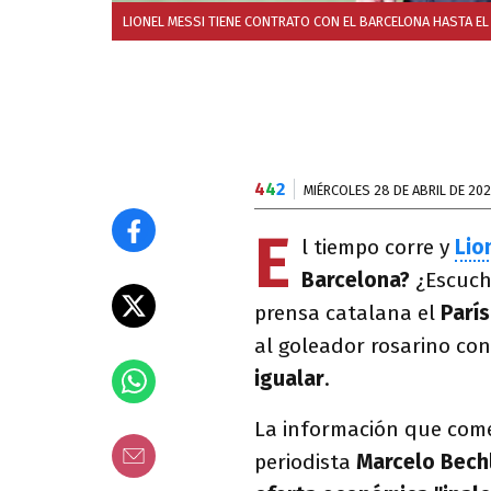
LIONEL MESSI TIENE CONTRATO CON EL BARCELONA HASTA EL 
4
4
2
MIÉRCOLES 28 DE ABRIL DE 202
E
l tiempo corre y
Lio
Barcelona?
¿Escucha
prensa catalana el
Parí
al goleador rosarino con
igualar
.
La información que come
periodista
Marcelo Bech