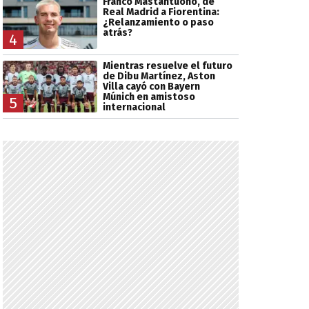
Franco Mastantuono, de
Real Madrid a Fiorentina:
¿Relanzamiento o paso
atrás?
4
Mientras resuelve el futuro
de Dibu Martínez, Aston
Villa cayó con Bayern
Múnich en amistoso
5
internacional