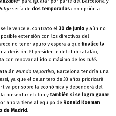
canzable"
para igualar por parte del Barcelona y
Pulga
sería de
dos temporadas
con opción a
e le vence el contrato el
30 de junio
y aún no
osible extensión con los directivos del
arece no tener apuro y espera a que
finalice la
a decisión. El presidente del club catalán,
sta con renovar al ídolo máximo de los
culé
.
catalán
Mundo Deportivo
, Barcelona tendría una
ssi, ya que el delantero de 33 años priorizará
rtiva por sobre la económica y dependerá del
a presentar el club y
también si se logra ganar
por ahora tiene al equipo de
Ronald Koeman
o de Madrid
.