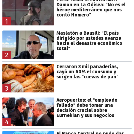
Damon en La Odisea: "No es el
héroe mediterráneo que nos
contó Homero"
1
Maslatón a Bausili: "El país
dirigido por ustedes avanza
hacia el desastre económico
total"
2
Cerraron 3 mil panaderías,
cayó un 60% el consumo y
surgen las "cuevas de pan"
3
Aeropuertos: el "empleado
fallado" debe tomar una
decisión crucial sobre
Eurnekian y sus negocios
4
El Banco Central no pudo dar