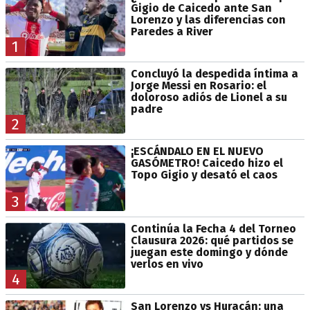
Gigio de Caicedo ante San
Lorenzo y las diferencias con
Paredes a River
1
Concluyó la despedida íntima a
Jorge Messi en Rosario: el
doloroso adiós de Lionel a su
padre
2
¡ESCÁNDALO EN EL NUEVO
GASÓMETRO! Caicedo hizo el
Topo Gigio y desató el caos
3
Continúa la Fecha 4 del Torneo
Clausura 2026: qué partidos se
juegan este domingo y dónde
verlos en vivo
4
San Lorenzo vs Huracán: una