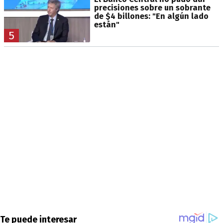
precisiones sobre un sobrante
de $4 billones: "En algún lado
están"
5