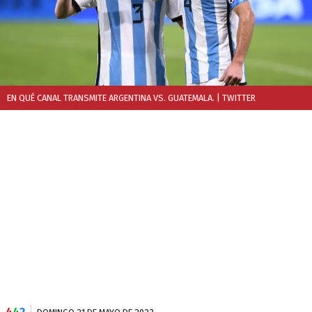
EN QUÉ CANAL TRANSMITE ARGENTINA VS. GUATEMALA.
| TWITTER
4
4
2