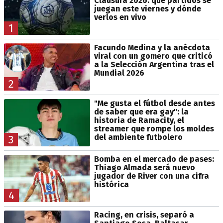
Clausura 2026: qué partidos se
juegan este viernes y dónde
verlos en vivo
1
Facundo Medina y la anécdota
viral con un gomero que criticó
a la Selección Argentina tras el
Mundial 2026
2
"Me gusta el fútbol desde antes
de saber que era gay": la
historia de Ramacity, el
streamer que rompe los moldes
del ambiente futbolero
3
Bomba en el mercado de pases:
Thiago Almada será nuevo
jugador de River con una cifra
histórica
4
Racing, en crisis, separó a