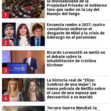
la Inviolabilidad de la
Propiedad Privada: el Gobierno
tuvo que ceder en la Ley del
Manejo del Fuego
1
Encuesta rumbo a 2027: cuatro
consultoras midieron el
desgaste de Milei y la crisis de
liderazgo en el peronismo
2
Ricardo Lorenzetti se metió en
el debate sobre la
inhabilitación de Cristina
Kirchner
3
La historia real de "Elize:
Sombras de una mujer", la
nueva película de Netflix sobre
el caso de una esposa que
descuartizó a su marido
4
Tercera Guerra Mundial: la