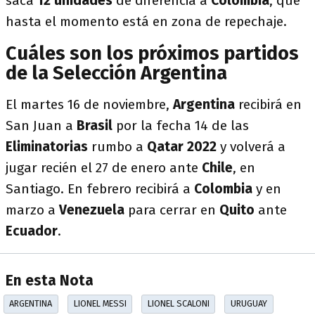
saca
12 unidades
de diferencia a
Colombia
, que
hasta el momento está en zona de repechaje.
Cuáles son los próximos partidos
de la Selección Argentina
El martes 16 de noviembre,
Argentina
recibirá en
San Juan a
Brasil
por la fecha 14 de las
Eliminatorias
rumbo a
Qatar 2022
y volverá a
jugar recién el 27 de enero ante
Chile
, en
Santiago. En febrero recibirá a
Colombia
y en
marzo a
Venezuela
para cerrar en
Quito
ante
Ecuador
.
En esta Nota
ARGENTINA
LIONEL MESSI
LIONEL SCALONI
URUGUAY