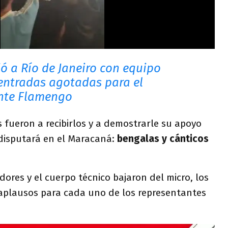
jó a Río de Janeiro con equipo
 entradas agotadas para el
nte Flamengo
fueron a recibirlos y a demostrarle su apoyo
 disputará en el Maracaná:
bengalas y cánticos
dores y el cuerpo técnico bajaron del micro, los
 aplausos para cada uno de los representantes