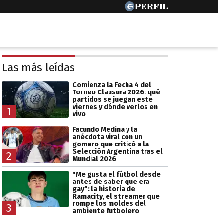
Las más leídas
Comienza la Fecha 4 del
Torneo Clausura 2026: qué
partidos se juegan este
viernes y dónde verlos en
1
vivo
Facundo Medina y la
anécdota viral con un
gomero que criticó a la
Selección Argentina tras el
2
Mundial 2026
"Me gusta el fútbol desde
antes de saber que era
gay": la historia de
Ramacity, el streamer que
rompe los moldes del
3
ambiente futbolero