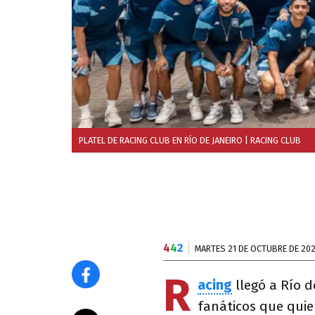
PLATEL DE RACING CLUB EN RÍO DE JANEIRO
| RACING CLUB
4
4
2
MARTES 21 DE OCTUBRE DE 20
R
acing
llegó a Río d
fanáticos que quie