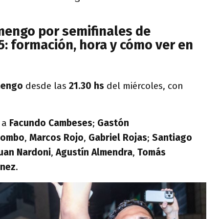
amengo por semifinales de
5: formación, hora y cómo ver en
mengo
desde las
21.30 hs
del miércoles, con
á a
Facundo Cambeses
;
Gastón
lombo
,
Marcos Rojo
,
Gabriel Rojas
;
Santiago
uan Nardoni
,
Agustín Almendra
,
Tomás
ínez
.