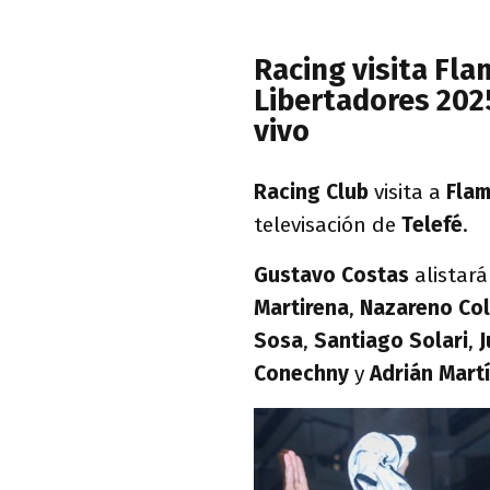
Racing visita Fl
Libertadores 202
vivo
Racing Club
visita a
Fla
televisación de
Telefé
.
Gustavo Costas
alistar
Martirena
,
Nazareno Co
Sosa
,
Santiago Solari
,
J
Conechny
y
Adrián Mart