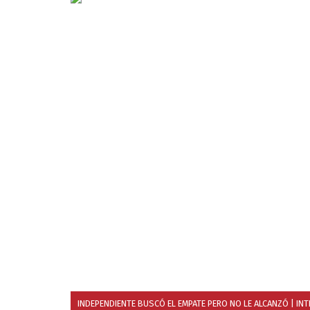
INDEPENDIENTE BUSCÓ EL EMPATE PERO NO LE ALCANZÓ
| IN