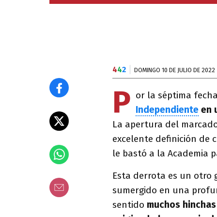
4
4
2
DOMINGO 10 DE JULIO DE 2022
P
or la séptima fecha
Independiente
en u
La apertura del marcador
excelente definición de 
le bastó a la Academia p
Esta derrota es un otro
sumergido en una profund
sentido
muchos hinchas 