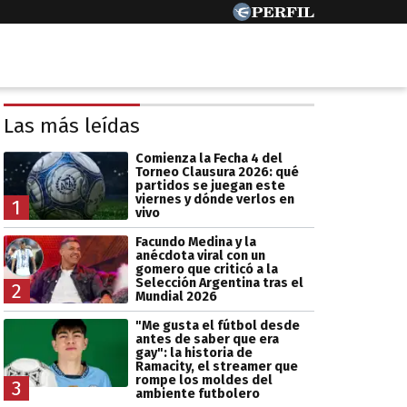
Las más leídas
Comienza la Fecha 4 del
Torneo Clausura 2026: qué
partidos se juegan este
viernes y dónde verlos en
1
vivo
Facundo Medina y la
anécdota viral con un
gomero que criticó a la
Selección Argentina tras el
2
Mundial 2026
"Me gusta el fútbol desde
antes de saber que era
gay": la historia de
Ramacity, el streamer que
rompe los moldes del
3
ambiente futbolero