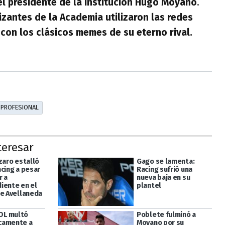
el presidente de la institución Hugo Moyano
.
izantes de la Academia utilizaron las redes
e con los clásicos memes de su eterno rival.
 PROFESIONAL
teresar
zaro estalló
Gago se lamenta:
acing a pesar
Racing sufrió una
r a
nueva baja en su
iente en el
plantel
de Avellaneda
L multó
Poblete fulminó a
camente a
Moyano por su