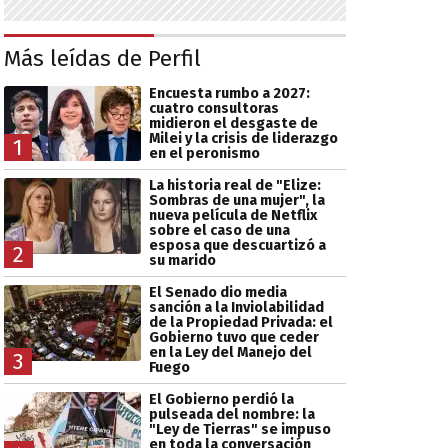
Más leídas de Perfil
Encuesta rumbo a 2027:
cuatro consultoras
midieron el desgaste de
Milei y la crisis de liderazgo
1
en el peronismo
La historia real de "Elize:
Sombras de una mujer", la
nueva película de Netflix
sobre el caso de una
esposa que descuartizó a
2
su marido
El Senado dio media
sanción a la Inviolabilidad
de la Propiedad Privada: el
Gobierno tuvo que ceder
en la Ley del Manejo del
3
Fuego
El Gobierno perdió la
pulseada del nombre: la
"Ley de Tierras" se impuso
en toda la conversación