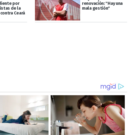
iente por
renovación: "Hay una
istas de la
mala gestión"
 contra Ceará