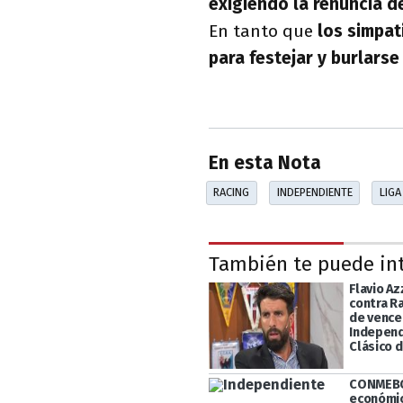
exigiendo la renuncia d
En tanto que
los simpat
para festejar y burlars
En esta Nota
RACING
INDEPENDIENTE
LIGA
También te puede in
Flavio Az
contra R
de vence
Independ
Clásico 
CONMEBO
económi