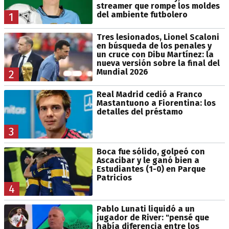
streamer que rompe los moldes
del ambiente futbolero
1
Tres lesionados, Lionel Scaloni
en búsqueda de los penales y
un cruce con Dibu Martínez: la
nueva versión sobre la final del
Mundial 2026
2
Real Madrid cedió a Franco
Mastantuono a Fiorentina: los
detalles del préstamo
3
Boca fue sólido, golpeó con
Ascacibar y le ganó bien a
Estudiantes (1-0) en Parque
Patricios
4
Pablo Lunati liquidó a un
jugador de River: "pensé que
había diferencia entre los