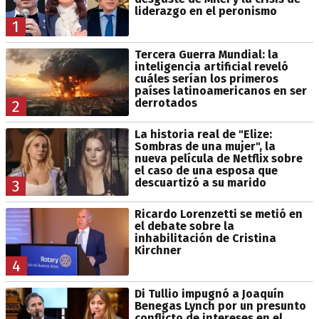
liderazgo en el peronismo
1
Tercera Guerra Mundial: la
inteligencia artificial reveló
cuáles serían los primeros
países latinoamericanos en ser
derrotados
2
La historia real de "Elize:
Sombras de una mujer", la
nueva película de Netflix sobre
el caso de una esposa que
descuartizó a su marido
3
Ricardo Lorenzetti se metió en
el debate sobre la
inhabilitación de Cristina
Kirchner
4
Di Tullio impugnó a Joaquín
Benegas Lynch por un presunto
conflicto de intereses en el