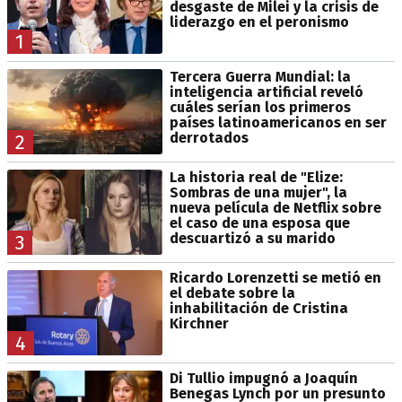
desgaste de Milei y la crisis de
liderazgo en el peronismo
1
Tercera Guerra Mundial: la
inteligencia artificial reveló
cuáles serían los primeros
países latinoamericanos en ser
derrotados
2
La historia real de "Elize:
Sombras de una mujer", la
nueva película de Netflix sobre
el caso de una esposa que
descuartizó a su marido
3
Ricardo Lorenzetti se metió en
el debate sobre la
inhabilitación de Cristina
Kirchner
4
Di Tullio impugnó a Joaquín
Benegas Lynch por un presunto