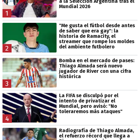
a la Selección Argentina tras el
Mundial 2026
1
"Me gusta el fútbol desde antes
de saber que era gay": la
historia de Ramacity, el
streamer que rompe los moldes
del ambiente futbolero
2
Bomba en el mercado de pases:
Thiago Almada será nuevo
jugador de River con una cifra
histórica
3
La FIFA se disculpó por el
intento de privatizar el
Mundial, pero avisó: "No
toleraremos más ataques"
4
Radiografía de Thiago Almada,
el refuerzo récord que llega a