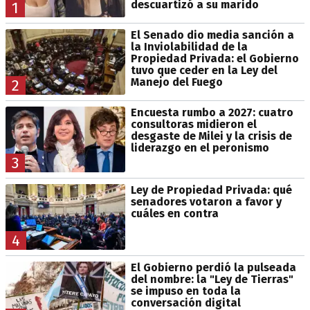
descuartizó a su marido
1
El Senado dio media sanción a
la Inviolabilidad de la
Propiedad Privada: el Gobierno
tuvo que ceder en la Ley del
Manejo del Fuego
2
Encuesta rumbo a 2027: cuatro
consultoras midieron el
desgaste de Milei y la crisis de
liderazgo en el peronismo
3
Ley de Propiedad Privada: qué
senadores votaron a favor y
cuáles en contra
4
El Gobierno perdió la pulseada
del nombre: la "Ley de Tierras"
se impuso en toda la
conversación digital