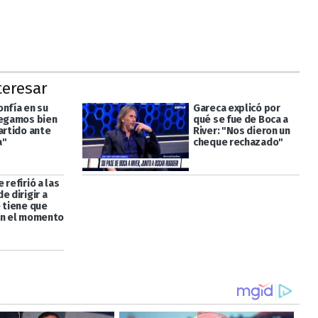
teresar
onfía en su
Gareca explicó por
legamos bien
qué se fue de Boca a
artido ante
River: "Nos dieron un
a"
cheque rechazado"
 refirió a las
e dirigir a
e tiene que
en el momento