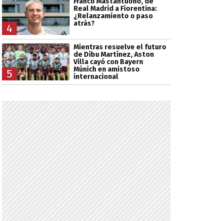
Franco Mastantuono, de
Real Madrid a Fiorentina:
¿Relanzamiento o paso
atrás?
4
Mientras resuelve el futuro
de Dibu Martínez, Aston
Villa cayó con Bayern
Múnich en amistoso
5
internacional