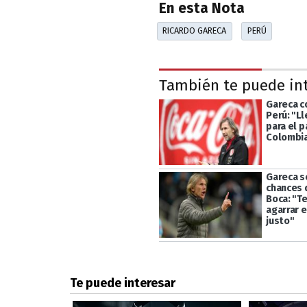
En esta Nota
RICARDO GARECA
PERÚ
También te puede in
Gareca c
Perú: "L
para el p
Colombi
Gareca se
chances d
Boca: "T
agarrar 
justo"