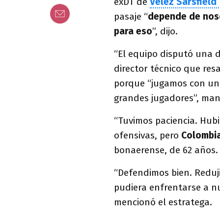
exDT de
Vélez Sarsfield
pasaje “
depende de nos
para eso
”, dijo.
“El equipo disputó una d
director técnico que res
porque “jugamos con una
grandes jugadores”, man
“Tuvimos paciencia. Hu
ofensivas, pero
Colombi
bonaerense, de 62 años.
“Defendimos bien. Reduj
pudiera enfrentarse a n
mencionó el estratega.