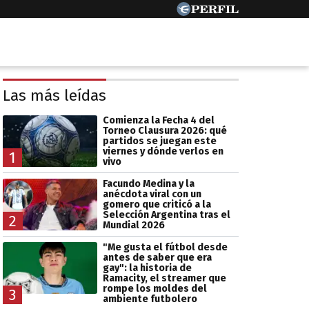
Las más leídas
Comienza la Fecha 4 del
Torneo Clausura 2026: qué
partidos se juegan este
viernes y dónde verlos en
1
vivo
Facundo Medina y la
anécdota viral con un
gomero que criticó a la
Selección Argentina tras el
2
Mundial 2026
"Me gusta el fútbol desde
antes de saber que era
gay": la historia de
Ramacity, el streamer que
rompe los moldes del
3
ambiente futbolero