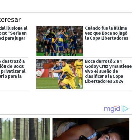
teresar
dal ilusiona al
Cuándo fue la última
ca: “Sería un
vez que Boca no jugó
cí para jugar
la Copa Libertadores
 destrozó a
Boca derrotó 2 a 1
ión de Boca:
Godoy Cruz y mantiene
privatizar al
vivo el sueño de
arlo para la
clasificar a la Copa
Libertadores 2024