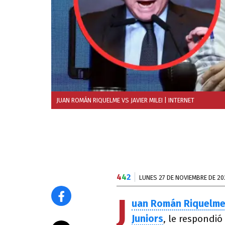
JUAN ROMÁN RIQUELME VS JAVIER MILEI
| INTERNET
4
4
2
LUNES 27 DE NOVIEMBRE DE 20
J
uan Román Riquelm
Juniors
, le respondió