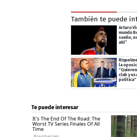
También te puede in
Arturo Vi
mundo Bo
sueño, na
ahí”
Riquelme
la oposic
"Quieren 
club y us
política"