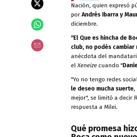
Nación, quien expresó p
por
Andrés Ibarra y Maur
diciembre.
"El Que es hincha de Bo
club, no podés cambiar
anécdota del mandatario 
el
Xeneize
cuando "
Danie
"Yo no tengo redes soci
le deseo mucha suerte
,
mejor", se limitó a deci
respuesta a Milei.
Qué promesa hizo 
Boca como nuevo