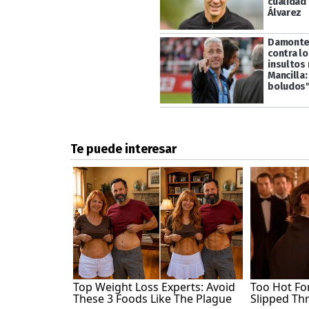
cualidad 
Álvarez
Damonte
contra l
insultos 
Mancilla:
boludos