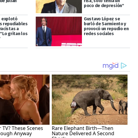
de Julián
risa, solo tenía un
poco de depresión"
 explotó
Gustavo López se
os repudiables
burló de Sarmiento y
racistas a
provocó un repudio en
 "Lo gritan los
redes sociales
"