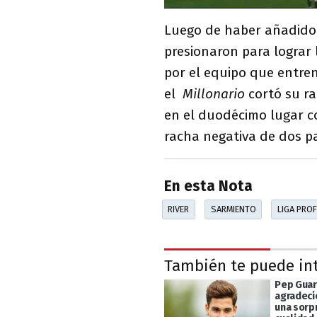
Luego de haber añadido 
presionaron para lograr 
por el equipo que entre
el
Millonario
cortó su ra
en el duodécimo lugar co
racha negativa de dos p
En esta Nota
RIVER
SARMIENTO
LIGA PRO
También te puede in
Pep Guar
agradeció
una sorp