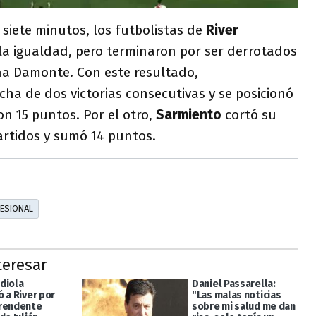
siete minutos, los futbolistas de
River
la igualdad, pero terminaron por ser derrotados
na Damonte. Con este resultado,
cha de dos victorias consecutivas y se posicionó
n 15 puntos. Por el otro,
Sarmiento
cortó su
artidos y sumó 14 puntos.
FESIONAL
teresar
diola
Daniel Passarella:
 a River por
"Las malas noticias
rendente
sobre mi salud me dan