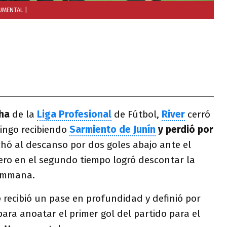
NUMENTAL
|
ha
de la
Liga Profesional
de Fútbol,
River
cerró
ingo recibiendo
Sarmiento de Junín
y perdió por
chó al descanso por dos goles abajo ante el
ro en el segundo tiempo logró descontar la
Mammana.
o
recibió un pase en profundidad y definió por
ara anoatar el primer gol del partido para el