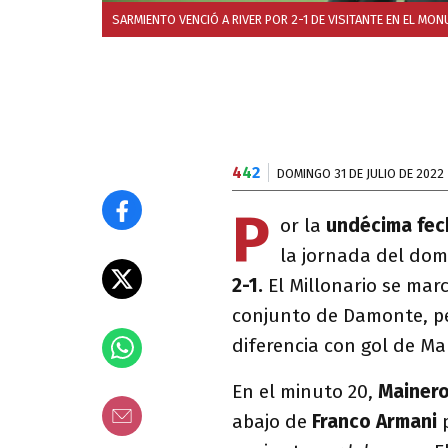
SARMIENTO VENCIÓ A RIVER POR 2-1 DE VISITANTE EN EL MO
4
4
2
DOMINGO 31 DE JULIO DE 2022
P
or la
undécima fec
la jornada del dom
2-1.
El Millonario se mar
conjunto de Damonte, pe
diferencia con gol de 
En el minuto 20,
Mainer
abajo de
Franco Armani
p