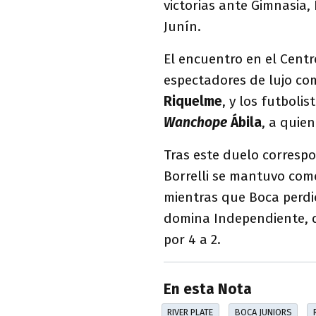
victorias ante Gimnasia,
Junín.
El encuentro en el Centr
espectadores de lujo co
Riquelme
, y los futbolis
Wanchope
Ábila
, a quie
Tras este duelo correspo
Borrelli se mantuvo como
mientras que Boca perdió
domina Independiente, q
por 4 a 2.
En esta Nota
RIVER PLATE
BOCA JUNIORS