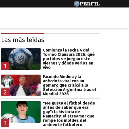
Las más leídas
Comienza la Fecha 4 del
Torneo Clausura 2026: qué
partidos se juegan este
viernes y dónde verlos en
1
vivo
Facundo Medina y la
anécdota viral con un
gomero que criticó a la
Selección Argentina tras el
2
Mundial 2026
"Me gusta el fútbol desde
antes de saber que era
gay": la historia de
Ramacity, el streamer que
rompe los moldes del
3
ambiente futbolero