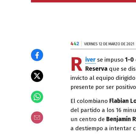
4
4
2
VIERNES 12 DE MARZO DE 2021
R
iver
se impuso
1-0
Reserva
que se dis
invicto al equipo dirigid
presente por ser positiv
El colombiano
Flabian 
del partido a los 16 min
un centro de
Benjamín R
a destiempo a intentar c