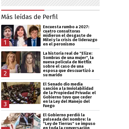
Más leídas de Perfil
Encuesta rumbo a 2027:
cuatro consultoras
midieron el desgaste de
Milei y la crisis de liderazgo
1
en el peronismo
La historia real de "Elize:
Sombras de una mujer", la
nueva película de Netflix
sobre el caso de una
esposa que descuartizó a
2
su marido
El Senado dio media
sanción a la Inviolabilidad
de la Propiedad Privada: el
Gobierno tuvo que ceder
en la Ley del Manejo del
3
Fuego
El Gobierno perdió la
pulseada del nombre: la
"Ley de Tierras" se impuso
en toda la conversación