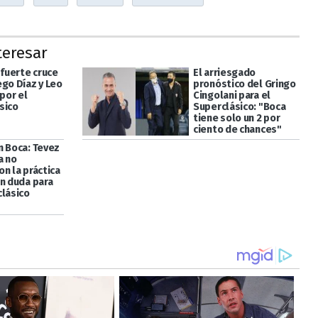
teresar
 fuerte cruce
El arriesgado
ego Díaz y Leo
pronóstico del Gringo
 por el
Cingolani para el
sico
Superclásico: "Boca
tiene solo un 2 por
ciento de chances"
n Boca: Tevez
a no
n la práctica
en duda para
clásico