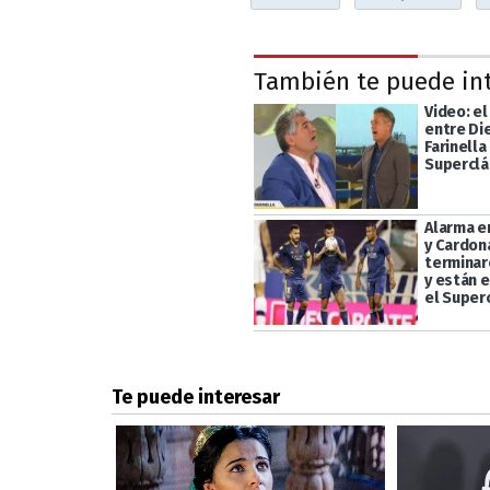
También te puede in
Video: el
entre Di
Farinella
Superclá
Alarma e
y Cardon
terminaro
y están 
el Super