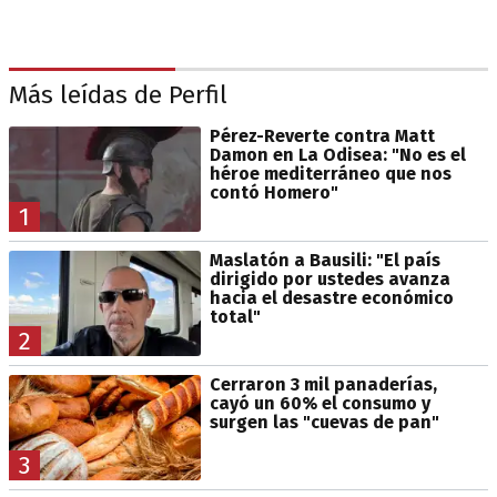
Más leídas de Perfil
Pérez-Reverte contra Matt
Damon en La Odisea: "No es el
héroe mediterráneo que nos
contó Homero"
1
Maslatón a Bausili: "El país
dirigido por ustedes avanza
hacia el desastre económico
total"
2
Cerraron 3 mil panaderías,
cayó un 60% el consumo y
surgen las "cuevas de pan"
3