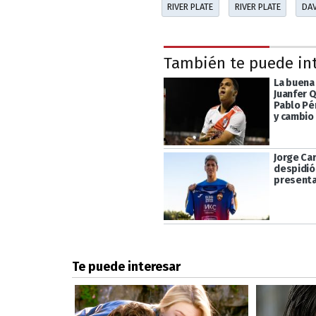
RIVER PLATE
RIVER PLATE
DAV
También te puede in
La buena
Juanfer 
Pablo Pé
y cambio
Jorge Car
despidió 
presenta