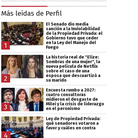
Más leídas de Perfil
El Senado dio media
sanción a la Inviolabilidad
de la Propiedad Privada: el
Gobierno tuvo que ceder
en la Ley del Manejo del
1
Fuego
La historia real de "Elize:
Sombras de una mujer", la
nueva película de Netflix
sobre el caso de una
esposa que descuartizó a
2
su marido
Encuesta rumbo a 2027:
cuatro consultoras
midieron el desgaste de
Milei y la crisis de liderazgo
3
en el peronismo
Ley de Propiedad Privada:
qué senadores votaron a
favor y cuáles en contra
4