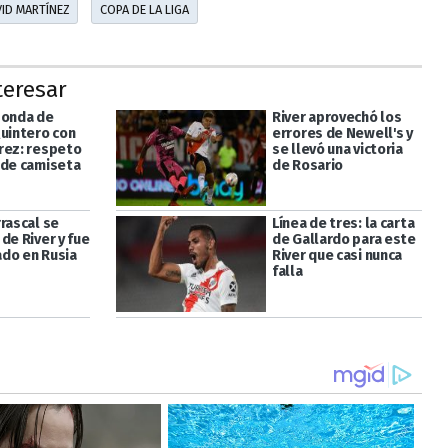
ID MARTÍNEZ
COPA DE LA LIGA
teresar
 onda de
River aprovechó los
Quintero con
errores de Newell's y
rez: respeto
se llevó una victoria
 de camiseta
de Rosario
rascal se
Línea de tres: la carta
de River y fue
de Gallardo para este
do en Rusia
River que casi nunca
falla