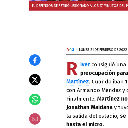
EL DEFENSOR SE RETIRÓ LESIONADO A LOS 17 MINUTOS DEL 
4
4
2
LUNES 21 DE FEBRERO DE 2022
R
iver
consiguió una 
preocupación para
Martínez
.
Cuando iban 17
con Armando Méndez y qu
Finalmente,
Martínez no
Jonathan Maidana
y tuv
la salida del estadio,
se 
hasta el micro.