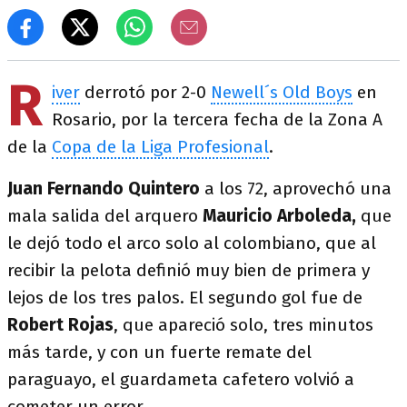
R
iver
derrotó por 2-0
Newell´s Old Boys
en
Rosario, por la tercera fecha de la Zona A
de la
Copa de la Liga Profesional
.
Juan Fernando Quintero
a los 72, aprovechó una
mala salida del arquero
Mauricio Arboleda,
que
le dejó todo el arco solo al colombiano, que al
recibir la pelota definió muy bien de primera y
lejos de los tres palos. El segundo gol fue de
Robert Rojas
, que apareció solo, tres minutos
más tarde, y con un fuerte remate del
paraguayo, el guardameta cafetero volvió a
cometer un error.