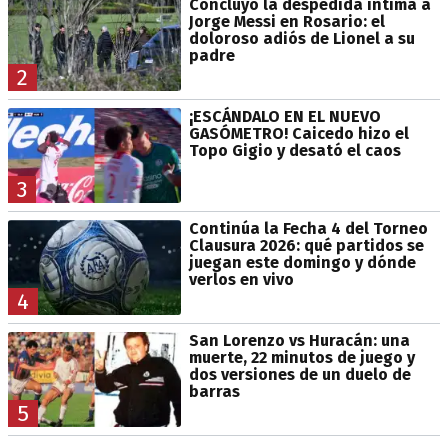
Concluyó la despedida íntima a
Jorge Messi en Rosario: el
doloroso adiós de Lionel a su
padre
2
¡ESCÁNDALO EN EL NUEVO
GASÓMETRO! Caicedo hizo el
Topo Gigio y desató el caos
3
Continúa la Fecha 4 del Torneo
Clausura 2026: qué partidos se
juegan este domingo y dónde
verlos en vivo
4
San Lorenzo vs Huracán: una
muerte, 22 minutos de juego y
dos versiones de un duelo de
barras
5