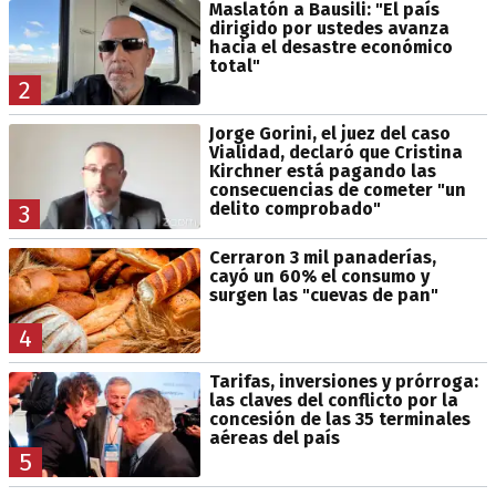
Maslatón a Bausili: "El país
dirigido por ustedes avanza
hacia el desastre económico
total"
2
Jorge Gorini, el juez del caso
Vialidad, declaró que Cristina
Kirchner está pagando las
consecuencias de cometer "un
delito comprobado"
3
Cerraron 3 mil panaderías,
cayó un 60% el consumo y
surgen las "cuevas de pan"
4
Tarifas, inversiones y prórroga:
las claves del conflicto por la
concesión de las 35 terminales
aéreas del país
5