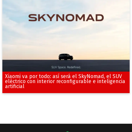
Xiaomi va por todo: así será el SkyNomad, el SUV
eléctrico con interior reconfigurable e inteligencia
artificial