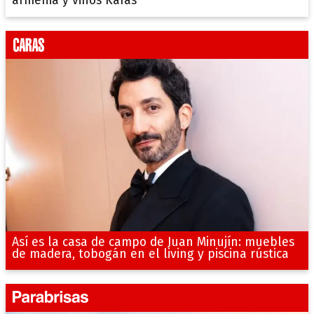
armenia y vinos Karas
Así es la casa de campo de Juan Minujín: muebles
de madera, tobogán en el living y piscina rústica