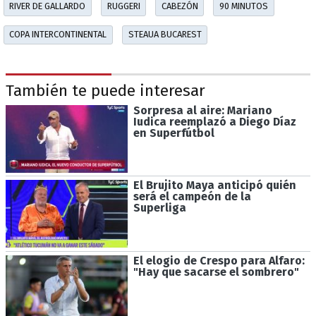
RIVER DE GALLARDO
RUGGERI
CABEZÓN
90 MINUTOS
COPA INTERCONTINENTAL
STEAUA BUCAREST
También te puede interesar
Sorpresa al aire: Mariano
Iudica reemplazó a Diego Díaz
en Superfútbol
El Brujito Maya anticipó quién
será el campeón de la
Superliga
El elogio de Crespo para Alfaro:
"Hay que sacarse el sombrero"