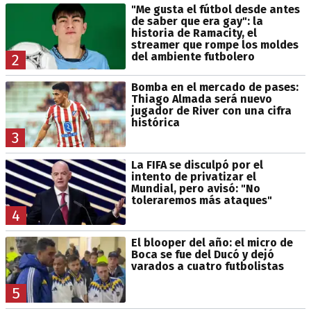
"Me gusta el fútbol desde antes
de saber que era gay": la
historia de Ramacity, el
streamer que rompe los moldes
del ambiente futbolero
2
Bomba en el mercado de pases:
Thiago Almada será nuevo
jugador de River con una cifra
histórica
3
La FIFA se disculpó por el
intento de privatizar el
Mundial, pero avisó: "No
toleraremos más ataques"
4
El blooper del año: el micro de
Boca se fue del Ducó y dejó
varados a cuatro futbolistas
5