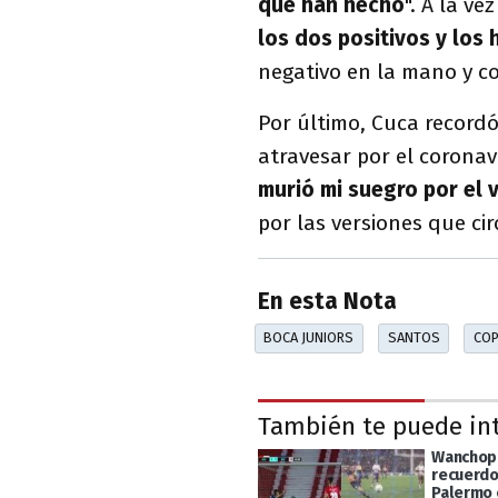
que han hecho
". A la v
los dos positivos
y los 
negativo en la mano y co
Por último, Cuca record
atravesar por el coronav
murió mi suegro por el v
por las versiones que cir
En esta Nota
BOCA JUNIORS
SANTOS
COP
También te puede in
Wanchope
recuerdo
Palermo 