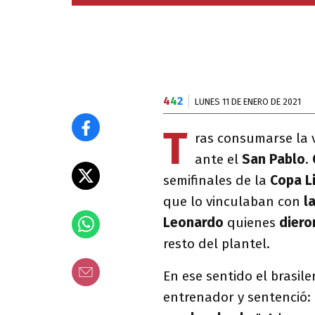
4
4
2
LUNES 11 DE ENERO DE 2021
T
ras consumarse la 
ante el
San Pablo
.
semifinales de la
Copa L
que lo vinculaban con
la
Leonardo
quienes
diero
resto del plantel.
En ese sentido el brasil
entrenador y sentenció: 