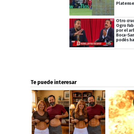
Platens
Otro cru
Ogro Fab
por el ar
Boca-San
podés ha