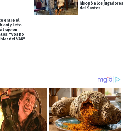
e
hisopó a los jugadores
del Santos
ce entre el
biani y Leto
bitraje en
tos: "Vos no
blar del VAR"