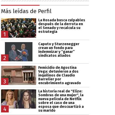
Más leídas de Perfil
La Rosada busca culpables
después de la derrota en
el Senado y recalcula su
estrategia
1
Caputo y Sturzenegger
crean un fondo para
indemnizar y “ganar”
sindicatos aliados
2
Femicidio de Agostina
Vega: detuvieron a dos
inquilinos de Claudio
Barrelier por
3
encubrimiento agravado
La historia real de "Elize:
Sombras de una mujer", la
nueva película de Netflix
sobre el caso de una
esposa que descuartizó a
4
su marido