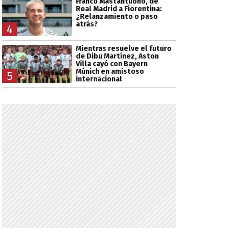
Franco Mastantuono, de
Real Madrid a Fiorentina:
¿Relanzamiento o paso
atrás?
4
Mientras resuelve el futuro
de Dibu Martínez, Aston
Villa cayó con Bayern
Múnich en amistoso
5
internacional