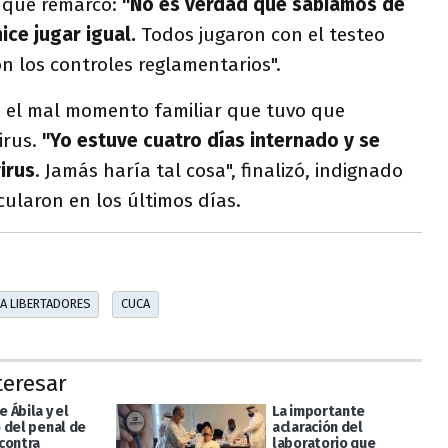
ez que remarcó:
"No es verdad que sabíamos de
hice jugar igual.
Todos jugaron con el testeo
n los controles reglamentarios".
ó el mal momento familiar que tuvo que
irus.
"Yo estuve cuatro días internado y se
irus
. Jamás haría tal cosa", finalizó, indignado
cularon en los últimos días.
A LIBERTADORES
CUCA
teresar
 Ábila y el
La importante
 del penal de
aclaración del
contra
laboratorio que