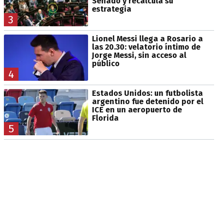
Senado y recalcula su
estrategia
3
Lionel Messi llega a Rosario a
las 20.30: velatorio íntimo de
Jorge Messi, sin acceso al
público
4
Estados Unidos: un futbolista
argentino fue detenido por el
ICE en un aeropuerto de
Florida
5