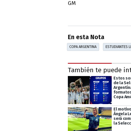
GM
En esta Nota
COPA ARGENTINA
ESTUDIANTES L
También te puede in
Estos son
de la Sel
Argentin
formatos 
Copa Amé
El motivo
Ángela L
será com
la Selec