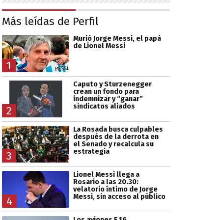
Más leídas de Perfil
Murió Jorge Messi, el papá
de Lionel Messi
1
Caputo y Sturzenegger
crean un fondo para
indemnizar y “ganar”
sindicatos aliados
2
La Rosada busca culpables
después de la derrota en
el Senado y recalcula su
estrategia
3
Lionel Messi llega a
Rosario a las 20.30:
velatorio íntimo de Jorge
Messi, sin acceso al público
4
Los aviones F 16