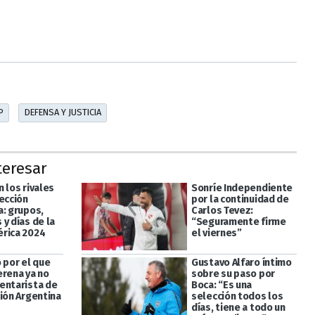
P
DEFENSA Y JUSTICIA
teresar
 los rivales
Sonríe Independiente
ección
por la continuidad de
a: grupos,
Carlos Tevez:
y días de la
“Seguramente firme
rica 2024
el viernes”
 por el que
Gustavo Alfaro íntimo
erena ya no
sobre su paso por
entarista de
Boca: “Es una
ción Argentina
selección todos los
días, tiene a todo un