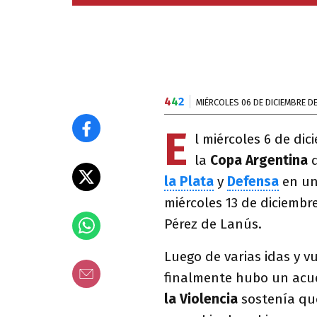
4
4
2
MIÉRCOLES 06 DE DICIEMBRE D
E
l miércoles 6 de dic
la
Copa Argentina
la Plata
y
Defensa
en un
miércoles 13 de diciembre
Pérez de Lanús.
Luego de varias idas y v
finalmente hubo un acue
la Violencia
sostenía que