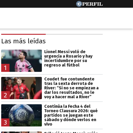
Las más leídas
Lionel Messi voló de
urgencia a Rosario y hay
incertidumbre por su
regreso al fútbol
1
Coudet fue contundente
tras la sexta derrota de
River: “Si no se empiezan a
dar los resultados, no le
2
voy a hacer mal a River”
Continúa la Fecha 4 del
Torneo Clausura 2026: qué
partidos se juegan este
sábado y dónde verlos en
3
vivo