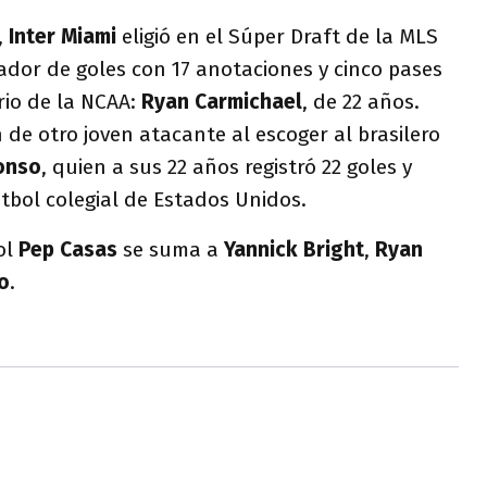
,
Inter Miami
eligió en el Súper Draft de la MLS
dor de goles con 17 anotaciones y cinco pases
ario de la NCAA:
Ryan Carmichael
, de 22 años.
 de otro joven atacante al escoger al brasilero
onso
, quien a sus 22 años registró 22 goles y
útbol colegial de Estados Unidos.
ol
Pep Casas
se suma a
Yannick Bright
,
Ryan
o
.