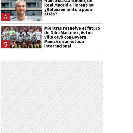
Franco Mastantuono, de
Real Madrid a Fiorentina:
¿Relanzamiento o paso
atrás?
4
Mientras resuelve el futuro
de Dibu Martínez, Aston
Villa cayó con Bayern
Múnich en amistoso
5
internacional