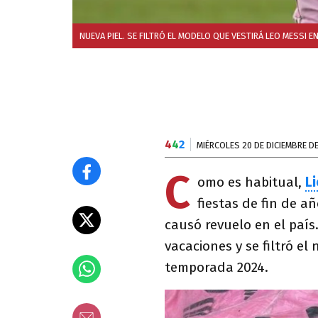
NUEVA PIEL. SE FILTRÓ EL MODELO QUE VESTIRÁ LEO MESSI EN 
4
4
2
MIÉRCOLES 20 DE DICIEMBRE D
C
omo es habitual,
Li
fiestas de fin de a
causó revuelo en el país
vacaciones y se filtró el
temporada 2024.