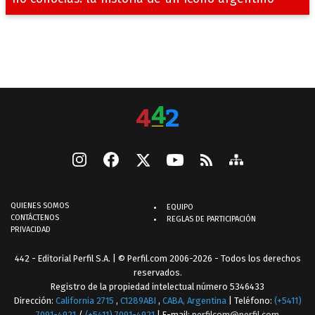
QUIENES SOMOS
EQUIPO
CONTÁCTENOS
REGLAS DE PARTICIPACIÓN
PRIVACIDAD
442 - Editorial Perfil S.A.
| © Perfil.com 2006-2026 - Todos los derechos
reservados.
Registro de la propiedad intelectual número 5346433
Dirección:
California 2715
,
C1289ABI
,
CABA, Argentina
| Teléfono:
(+5411)
7091-4921
/
(+5411) 7091-4921
| E-mail:
perfilcom@perfil.com