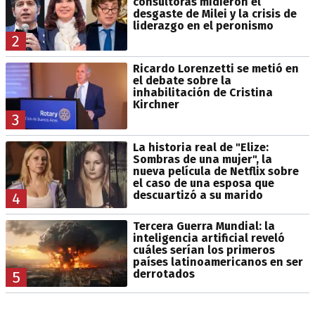
consultoras midieron el
desgaste de Milei y la crisis de
liderazgo en el peronismo
2
Ricardo Lorenzetti se metió en
el debate sobre la
inhabilitación de Cristina
Kirchner
3
La historia real de "Elize:
Sombras de una mujer", la
nueva película de Netflix sobre
el caso de una esposa que
descuartizó a su marido
4
Tercera Guerra Mundial: la
inteligencia artificial reveló
cuáles serían los primeros
países latinoamericanos en ser
derrotados
5