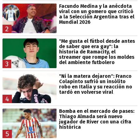
Facundo Medina y la anécdota
viral con un gomero que criticó
a la Selección Argentina tras el
Mundial 2026
2
"Me gusta el fútbol desde antes
de saber que era gay": la
historia de Ramacity, el
streamer que rompe los moldes
del ambiente futbolero
3
"Ni la matera dejaron": Franco
Colapinto sufrió un insólito
robo en Italia y su reacción no
tardó en volverse viral
4
Bomba en el mercado de pases:
Thiago Almada será nuevo
jugador de River con una cifra
histórica
5