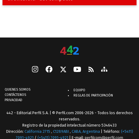
QUIENES SOMOS
EQUIPO
CONTÁCTENOS
REGLAS DE PARTICIPACIÓN
PRIVACIDAD
442 - Editorial Perfil S.A.
| © Perfil.com 2006-2026 - Todos los derechos
reservados.
Registro de la propiedad intelectual número 5346433
Dirección:
California 2715
,
C1289ABI
,
CABA, Argentina
| Teléfono:
(+5411)
7091-4921
/
(+5411) 7091-4921
| E-mail:
perfilcom@perfil.com