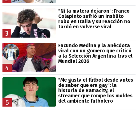
"Ni la matera dejaron": Franco
Colapinto sufrió un insólito
robo en Italia y su reacción no
tardó en volverse viral
3
Facundo Medina y la anécdota
viral con un gomero que criticó
a la Selección Argentina tras el
Mundial 2026
4
"Me gusta el fútbol desde antes
de saber que era gay": la
historia de Ramacity, el
streamer que rompe los moldes
del ambiente futbolero
5