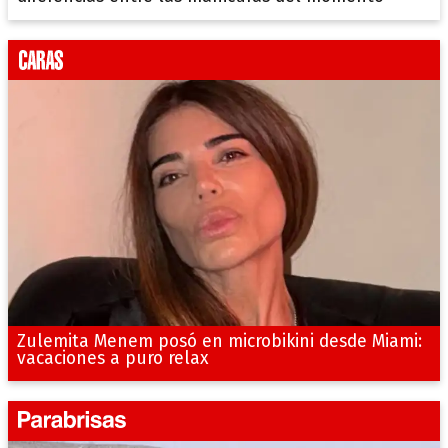
Zulemita Menem posó en microbikini desde Miami:
vacaciones a puro relax