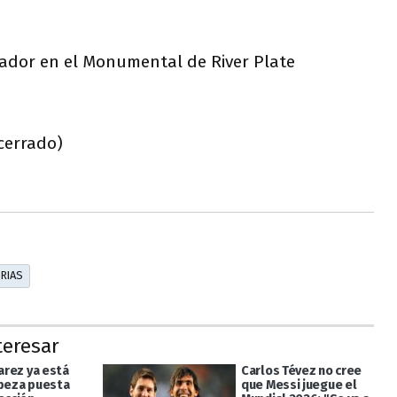
uador en el Monumental de River Plate
cerrado)
ORIAS
teresar
varez ya está
Carlos Tévez no cree
abeza puesta
que Messi juegue el