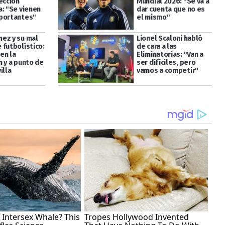
ección
Mundial 2026: "Se va a
a: "Se vienen
dar cuenta que no es
portantes"
el mismo"
ez y su mal
Lionel Scaloni habló
 futbolístico:
de cara a las
 en la
Eliminatorias: "Van a
n y a punto de
ser difíciles, pero
illa
vamos a competir"