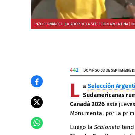
ENZO FERNÁNDEZ, JUGADOR DE LA SELECCIÓN ARGENTINA
| I
4
4
2
DOMINGO 03 DE SEPTIEMBRE D
L
a
Selección Argent
Sudamericanas rum
Canadá 2026
este jueve
Monumental por la prime
Luego la
Scaloneta
tendr