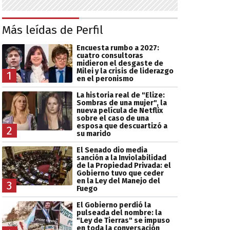
Más leídas de Perfil
Encuesta rumbo a 2027:
cuatro consultoras
midieron el desgaste de
Milei y la crisis de liderazgo
1
en el peronismo
La historia real de "Elize:
Sombras de una mujer", la
nueva película de Netflix
sobre el caso de una
esposa que descuartizó a
2
su marido
El Senado dio media
sanción a la Inviolabilidad
de la Propiedad Privada: el
Gobierno tuvo que ceder
en la Ley del Manejo del
3
Fuego
El Gobierno perdió la
pulseada del nombre: la
"Ley de Tierras" se impuso
en toda la conversación