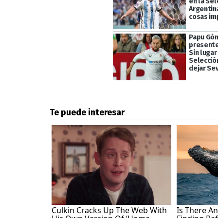
en la Sel
Argentin
cosas im
Papu Góm
presente
Sin lugar
Selecció
dejar Sev