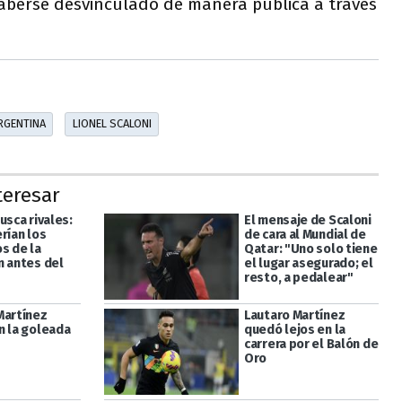
haberse desvinculado de manera pública a través
RGENTINA
LIONEL SCALONI
teresar
usca rivales:
El mensaje de Scaloni
rían los
de cara al Mundial de
s de la
Qatar: "Uno solo tiene
n antes del
el lugar asegurado; el
resto, a pedalear"
Martínez
Lautaro Martínez
n la goleada
quedó lejos en la
carrera por el Balón de
Oro