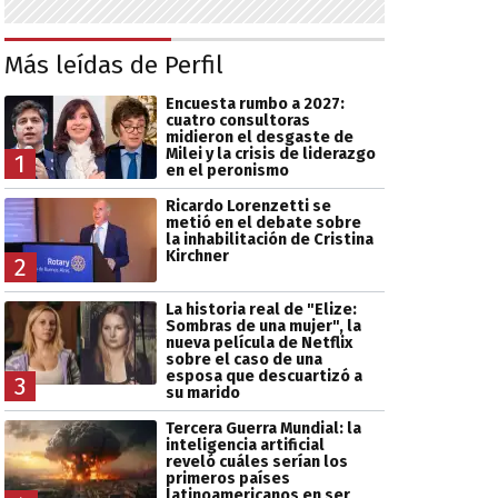
Más leídas de Perfil
Encuesta rumbo a 2027:
cuatro consultoras
midieron el desgaste de
Milei y la crisis de liderazgo
1
en el peronismo
Ricardo Lorenzetti se
metió en el debate sobre
la inhabilitación de Cristina
Kirchner
2
La historia real de "Elize:
Sombras de una mujer", la
nueva película de Netflix
sobre el caso de una
esposa que descuartizó a
3
su marido
Tercera Guerra Mundial: la
inteligencia artificial
reveló cuáles serían los
primeros países
latinoamericanos en ser