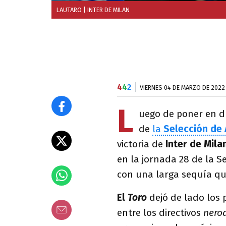
LAUTARO
| INTER DE MILAN
4
4
2
VIERNES 04 DE MARZO DE 2022
L
uego de poner en du
de
la
Selección de 
victoria de
Inter de Mila
en la jornada 28 de la S
con una larga sequía qu
El
Toro
dejó de lado los
entre los directivos
neroa