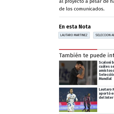
al proyecto a pesar de 
de los comunicados.
En esta Nota
LAUTARO MARTINEZ
SELECCION A
También te puede in
Scaloni b
cuáles se
amistoso
Selecció
Mundial
Lautaro 
aportó e
del Inter