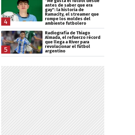
"Me gusta el fútbol desde
antes de saber que era
gay": la historia de
Ramacity, el streamer que
rompe los moldes del
4
ambiente futbolero
Radiografía de Thiago
Almada, el refuerzo récord
que llega a River para
revolucionar el fútbol
5
argentino