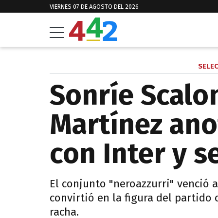
VIERNES 07 DE AGOSTO DEL 2026
SELE
Sonríe Scalon
Martínez ano
con Inter y s
El conjunto "neroazzurri" venció a
convirtió en la figura del partid
racha.