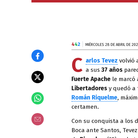
4
4
2
MIÉRCOLES 28 DE ABRIL DE 202
C
arlos Tevez
volvió 
a sus
37 años
parec
Fuerte Apache
le marcó 
Libertadores
y quedó a 
Román Riquelme
, máxim
certamen.
Con su conquista a los 
Boca ante Santos, Tevez