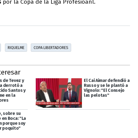
s
por la Copa de la Liga Profesioanl.
RIQUELME
COPA LIBERTADORES
teresar
s de Tevez y
El Cai Aimar defendió a
ca derrotó a
Russo y se le plantó a
cido Santos y
Vignolo: "El Consejo
me en la
las pelotas"
ores
, sobre su
 en Boca: "La
en porque soy
r poquito"