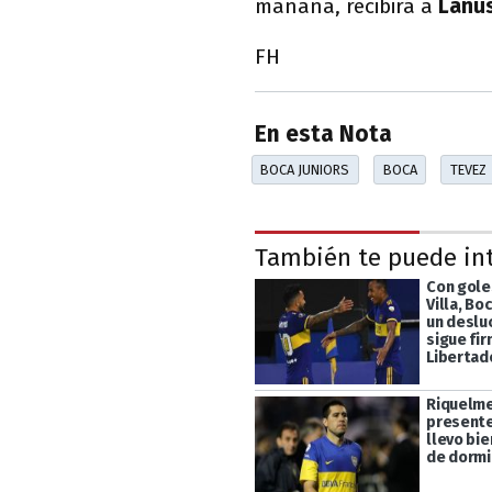
mañana, recibirá a
Lanú
FH
En esta Nota
BOCA JUNIORS
BOCA
TEVEZ
También te puede in
Con gole
Villa, Bo
un deslu
sigue fir
Libertad
Riquelme
presente
llevo bi
de dormi