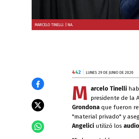
MARCELO TINELLI.
| NA.
4
4
2
LUNES 29 DE JUNIO DE 2020
M
arcelo Tinelli
hab
presidente de la 
Grondona
que fueron re
"material privado" y as
Angelici
utilizó los
audi