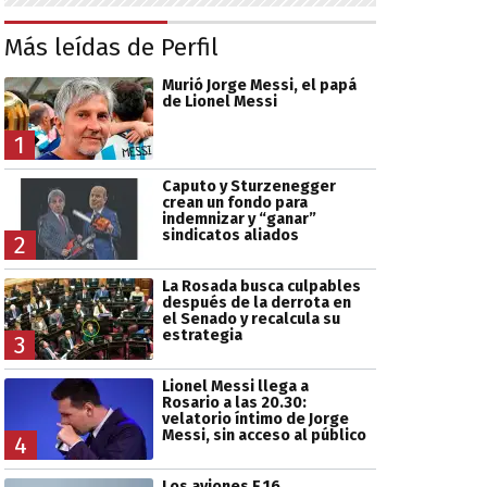
Más leídas de Perfil
Murió Jorge Messi, el papá
de Lionel Messi
1
Caputo y Sturzenegger
crean un fondo para
indemnizar y “ganar”
sindicatos aliados
2
La Rosada busca culpables
después de la derrota en
el Senado y recalcula su
estrategia
3
Lionel Messi llega a
Rosario a las 20.30:
velatorio íntimo de Jorge
Messi, sin acceso al público
4
Los aviones F 16