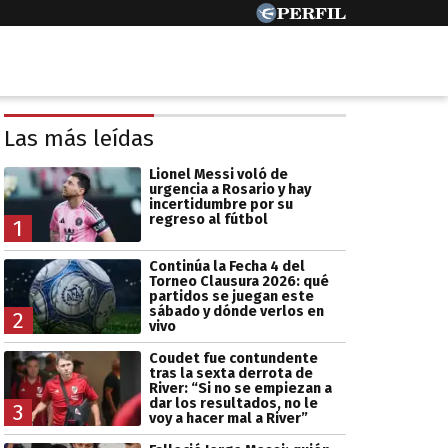
Las más leídas
Lionel Messi voló de
urgencia a Rosario y hay
incertidumbre por su
regreso al fútbol
1
Continúa la Fecha 4 del
Torneo Clausura 2026: qué
partidos se juegan este
sábado y dónde verlos en
2
vivo
Coudet fue contundente
tras la sexta derrota de
River: “Si no se empiezan a
dar los resultados, no le
3
voy a hacer mal a River”