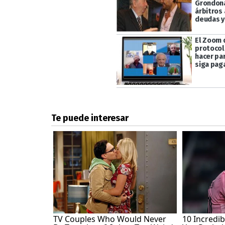
Grondona
árbitros
deudas y
El Zoom d
protocol
hacer par
siga pag