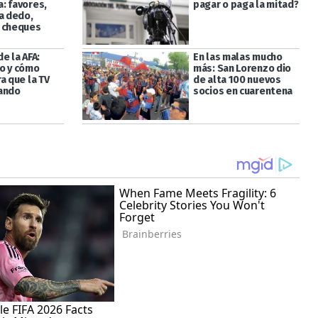
: favores,
pagar o paga la mitad?
 a dedo,
 cheques
e la AFA:
En las malas mucho
o y cómo
más: San Lorenzo dio
a que la TV
de alta 100 nuevos
ando
socios en cuarentena