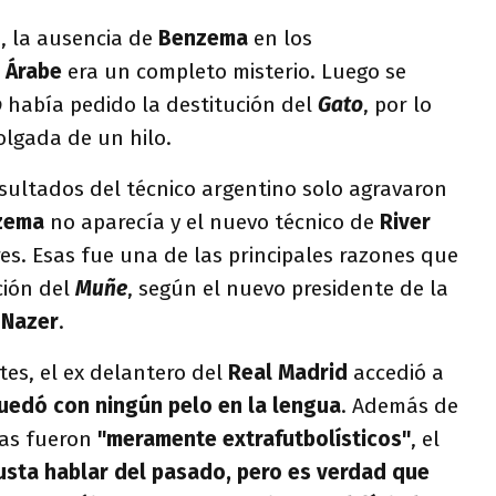
, la ausencia de
Benzema
en los
b
Árabe
era un completo misterio. Luego se
o
había pedido la destitución del
Gato
, por lo
olgada de un hilo.
sultados del técnico argentino solo agravaron
zema
no aparecía y el nuevo técnico de
River
s. Esas fue una de las principales razones que
ción del
Muñe
, según el nuevo presidente de la
 Nazer
.
tes, el ex delantero del
Real Madrid
accedió a
uedó con ningún pelo en la lengua
. Además de
mas fueron
"meramente extrafutbolísticos"
, el
sta hablar del pasado, pero es verdad que