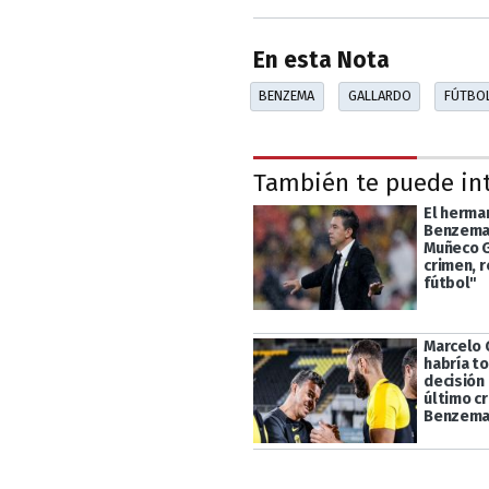
En esta Nota
BENZEMA
GALLARDO
FÚTBO
También te puede in
El herma
Benzema 
Muñeco G
crimen, 
fútbol"
Marcelo 
habría t
decisión
último c
Benzem