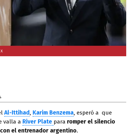
 X
4
el
Al-Ittihad
,
Karim Benzema
, esperó a que
e valla a
River Plate
para
romper el silencio
 con el entrenador argentino
.