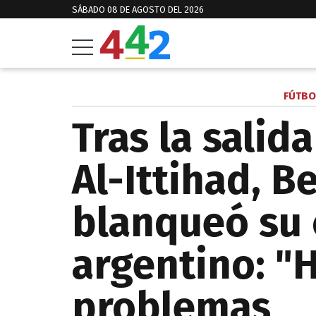
SÁBADO 08 DE AGOSTO DEL 2026
FÚTBO
Tras la salid
Al-Ittihad, 
blanqueó su c
argentino: 
problemas