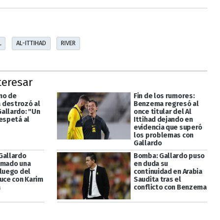
L
AL-ITTIHAD
RIVER
teresar
no de
Fin de los rumores:
destrozó al
Benzema regresó al
allardo: "Un
once titular del Al
respetá al
Ittihad dejando en
evidencia que superó
los problemas con
Gallardo
Gallardo
Bomba: Gallardo puso
omado una
en duda su
 luego del
continuidad en Arabia
ruce con Karim
Saudita tras el
a
conflicto con Benzema