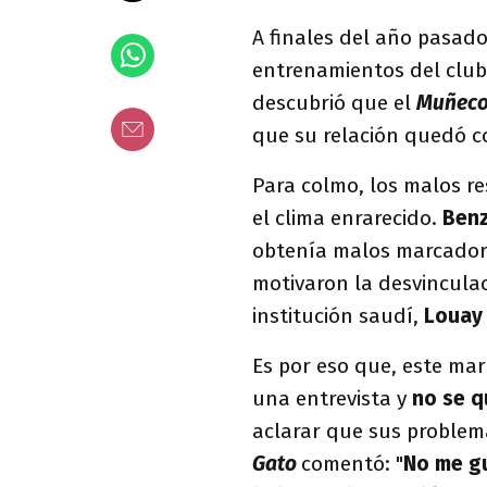
A finales del año pasado
entrenamientos del clu
descubrió que el
Muñec
que su relación quedó c
Para colmo, los malos re
el clima enrarecido.
Ben
obtenía malos marcadore
motivaron la desvincula
institución saudí,
Louay
Es por eso que, este mar
una entrevista y
no se q
aclarar que sus proble
Gato
comentó: "
No me gu