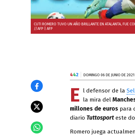
CUTI ROMERO TUVO UN AÑO BRILLANTE EN ATALANTA, FUE C
//AFP
| AFP
4
4
2
DOMINGO 06 DE JUNIO DE 2021
E
l defensor de la
Sel
la mira del
Manches
millones de euros
para c
diario
Tuttosport
este do
Romero juega actualmen