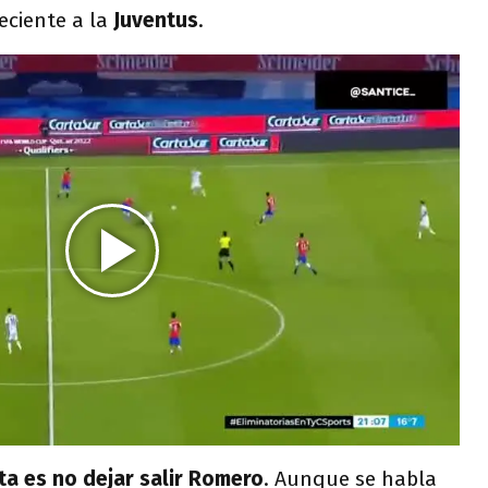
eciente a la
Juventus
.
ta es no dejar salir Romero
. Aunque se habla