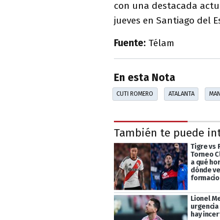
con una destacada actuac
jueves en Santiago del E
Fuente:
Télam
En esta Nota
CUTI ROMERO
ATALANTA
MAN
También te puede in
Tigre vs 
Torneo C
a qué hor
dónde ver
formaci
Lionel M
urgencia 
hay ince