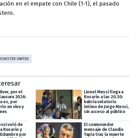
ión en el empate con Chile (1-1), el pasado
stero.
CHESTER UNITED
teresar
River, por el
Lionel Messi llega a
lausura 2026:
Rosario a las 20.30:
a es, por
habría velatorio
lo en vivo y
íntimo de Jorge Messi,
ones
sin acceso al público
essi voló de
El conmovedor
a Rosario y
mensaje de Claudio
rtidumbre por
Tapia tras la muerte