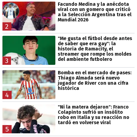
Facundo Medina y la anécdota
viral con un gomero que criticó
a la Selección Argentina tras el
Mundial 2026
2
"Me gusta el fútbol desde antes
de saber que era gay": la
historia de Ramacity, el
streamer que rompe los moldes
del ambiente futbolero
3
Bomba en el mercado de pases:
Thiago Almada será nuevo
jugador de River con una cifra
histórica
4
"Ni la matera dejaron": Franco
Colapinto sufrió un insólito
robo en Italia y su reacción no
tardó en volverse viral
5