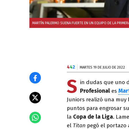
MARTÍN PALERMO SUENA FUERTE EN UN EQUIPO DE LA PRIMERA
4
4
2
MARTES 19 DE JULIO DE 2022
S
in dudas que uno d
Profesional
es
Mar
Juniors realizó una muy
puntos para engrosar su 
la
Copa de la Liga
. Lam
el
Titan
pegó el portazo 