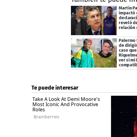
Martín P
impactó 
declaraci
reveló d
relación
Palermo 
de dirigi
caso que
Riquelme
ver si mi
compati