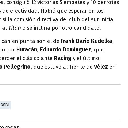
os, consiguió 12 victorias 5 empates y 10 derrotas
 de efectividad. Habrá que esperar en los
si la comisión directiva del club del sur inicia
r al
Titan
o se inclina por otro candidato.
ican en punta son el de
Frank Darío Kudelka
,
aso por
Huracán
,
Eduardo Domínguez
, que
perder el clásico ante
Racing
y el último
o Pellegrino
, que estuvo al frente de
Vélez
en
OSIVI
teresar