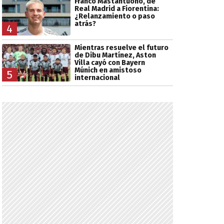
Franco Mastantuono, de
Real Madrid a Fiorentina:
¿Relanzamiento o paso
atrás?
4
Mientras resuelve el futuro
de Dibu Martínez, Aston
Villa cayó con Bayern
Múnich en amistoso
5
internacional