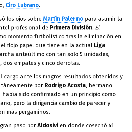
vo,
Ciro Lubrano
.
só los ojos sobre
Martín Palermo
para asumir la
antel profesional de
Primera División
.
El
mo momento futbolístico tras la eliminación en
 el flojo papel que tiene en la actual
Liga
rcha anteúltimo con tan solo 5 unidades,
, dos empates y cinco derrotas.
al cargo ante los magros resultados obtenidos y
ntáneamente por
Rodrigo Acosta
, hermano
 había sido confirmado en un principio como
año, pero la dirigencia cambió de parecer y
con más pergaminos.
 gran paso por
Aldosivi
en donde cosechó 41