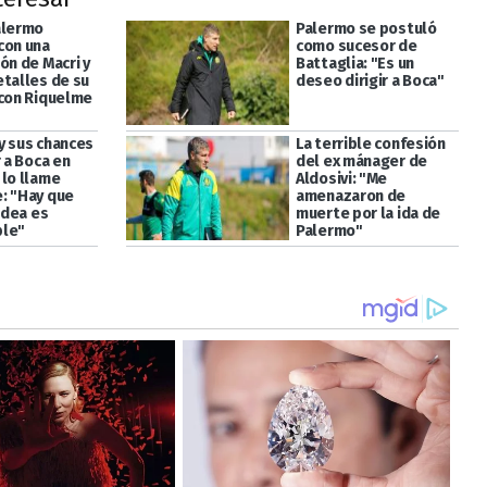
alermo
Palermo se postuló
con una
como sucesor de
ón de Macri y
Battaglia: "Es un
etalles de su
deseo dirigir a Boca"
 con Riquelme
y sus chances
La terrible confesión
r a Boca en
del ex mánager de
 lo llame
Aldosivi: "Me
: "Hay que
amenazaron de
 idea es
muerte por la ida de
ble"
Palermo"