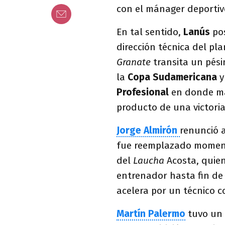
con el mánager deporti
En tal sentido,
Lanús
po
dirección técnica del pl
Granate
transita un pési
la
Copa Sudamericana
y
Profesional
en donde ma
producto de una victoria
Jorge Almirón
renunció 
fue reemplazado mome
del
Laucha
Acosta, quien
entrenador hasta fin de 
acelera por un técnico 
Martín Palermo
tuvo un