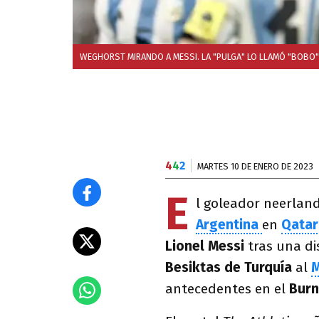
WEGHORST MIRANDO A MESSI. LA "PULGA" LO LLAMÓ "BOBO" 
4
4
2
MARTES 10 DE ENERO DE 2023
E
l goleador neerlan
Argentina
en
Qatar
Lionel Messi
tras una di
Besiktas de Turquía
al
M
antecedentes en el
Bur