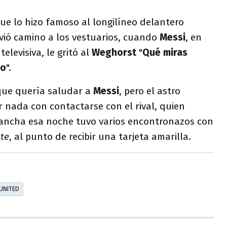
ue lo hizo famoso al longilíneo delantero
ivió camino a los vestuarios, cuando
Messi
, en
elevisiva, le gritó al
Weghorst
"
Qué miras
bo
".
que quería saludar a
Messi
, pero el astro
 nada con contactarse con el rival, quien
cancha esa noche tuvo varios encontronazos con
ste
, al punto de recibir una tarjeta amarilla.
UNITED