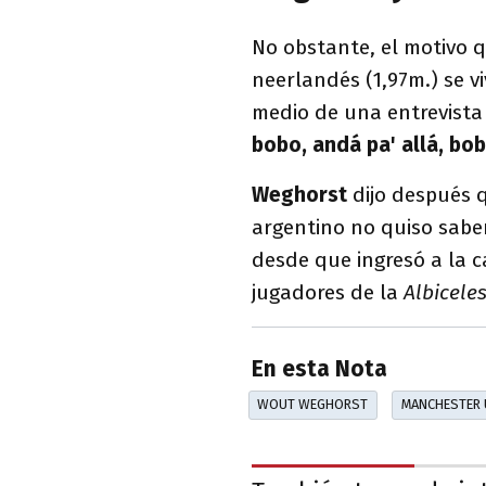
No obstante, el motivo q
neerlandés (1,97m.) se v
medio de una entrevista t
bobo, andá pa' allá, bo
Weghorst
dijo después 
argentino no quiso saber
desde que ingresó a la 
jugadores de la
A
lbicele
En esta Nota
WOUT WEGHORST
MANCHESTER 