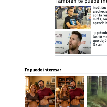
También te puede in
Insólito:
ajedrecis
con la r
mirás, bo
apercibi
"¡Qué mir
las 10 m
que dejó
Qatar