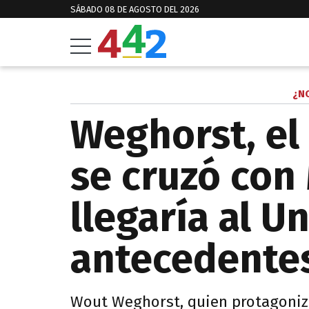
SÁBADO 08 DE AGOSTO DEL 2026
¿NO
Weghorst, el
se cruzó con
llegaría al U
antecedente
Wout Weghorst, quien protagonizó