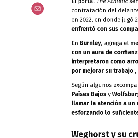
El portal
The Athletic
señ
contratación del delant
en 2022, en donde jugó 2
enfrentó con sus compa
En
Burnley
, agrega el m
con un aura de confian
interpretaron como arro
por mejorar su trabajo
"
Según algunos excompañ
Países Bajos
y
Wolfsbu
llamar la atención a un
esforzando lo suficient
Weghorst y su cr