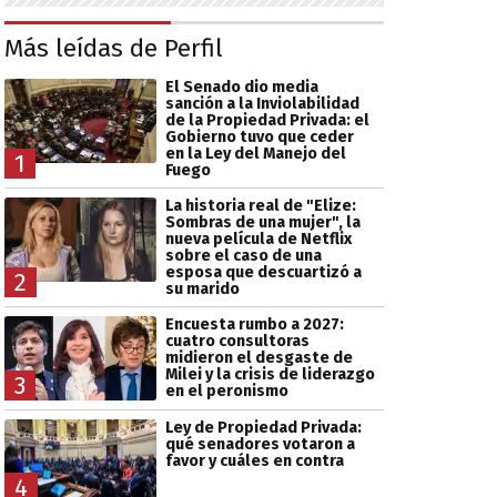
Más leídas de Perfil
El Senado dio media
sanción a la Inviolabilidad
de la Propiedad Privada: el
Gobierno tuvo que ceder
en la Ley del Manejo del
1
Fuego
La historia real de "Elize:
Sombras de una mujer", la
nueva película de Netflix
sobre el caso de una
esposa que descuartizó a
2
su marido
Encuesta rumbo a 2027:
cuatro consultoras
midieron el desgaste de
Milei y la crisis de liderazgo
3
en el peronismo
Ley de Propiedad Privada:
qué senadores votaron a
favor y cuáles en contra
4