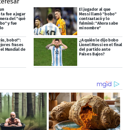
teresar
 un
El jugador al que
ta fue a jugar
Messi llamó "bobo"
emera del "qué
contraatacó y lo
bo" y fue
fulminó: "Ahora sabe
do
mi nombre"
ás, bobo!":
¿A quién le dijo bobo
ejores frases
Lionel Messi en el final
 el Mundial de
del partido ante
Países Bajos?