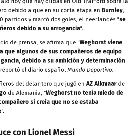
aló hoy que hay dudas en Old Trafford sobre la
ero debido a que en su corta etapa en
Burnley
,
0 partidos y marcó dos goles, el neerlandés "
se
ñeros debido a su arrogancia
".
edio de prensa, se afirma que "
Weghorst viene
za que algunos de sus compañeros de equipo
gancia, debido a su ambición y determinación
, reportó el diario español
Mundo Deportivo
.
eros del delantero que jugó en
AZ Alkmaar
de
rgo
de Alemania, "
Weghorst no tenía miedo de
 compañero si creía que no se estaba
e
".
uce con Lionel Messi